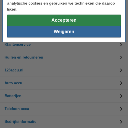
Op werkdagen van 9.00 tot 17.30 uur
analytische cookies en gebruiken we technieken die daarop
lijken.
Accu's
Accepteren
Weigeren
Opladers
Klantenservice
Ruilen en retourneren
123accu.nl
Auto accu
Batterijen
Telefoon accu
Bedrijfsinformatie