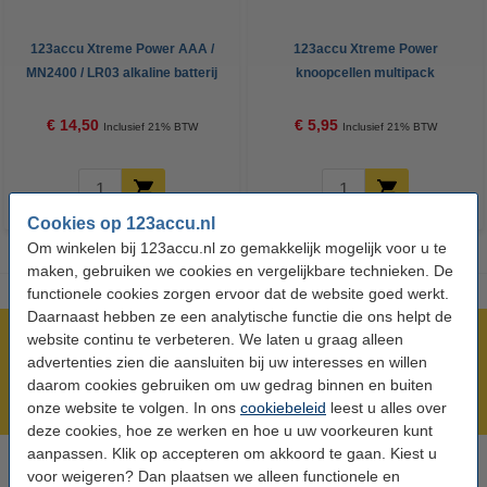
123accu Xtreme Power AAA /
123accu Xtreme Power
MN2400 / LR03 alkaline batterij
knoopcellen multipack
24 stuks
€ 14,50
€ 5,95
Inclusief 21% BTW
Inclusief 21% BTW
Cookies op 123accu.nl
Om winkelen bij 123accu.nl zo gemakkelijk mogelijk voor u te
maken, gebruiken we cookies en vergelijkbare technieken. De
functionele cookies zorgen ervoor dat de website goed werkt.
Daarnaast hebben ze een analytische functie die ons helpt de
website continu te verbeteren. We laten u graag alleen
Meer dan 5 miljoen klanten!
advertenties zien die aansluiten bij uw interesses en willen
Voor 23.59 uur besteld, morgen in huis!
daarom cookies gebruiken om uw gedrag binnen en buiten
Laagsteprijsgarantie!
onze website te volgen. In ons
cookiebeleid
leest u alles over
deze cookies, hoe ze werken en hoe u uw voorkeuren kunt
aanpassen. Klik op accepteren om akkoord te gaan. Kiest u
voor weigeren? Dan plaatsen we alleen functionele en
Hulp nodig? Bel ons op 0294-787125