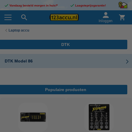
Vandaag besteld morgen in huis!*
Laagsteprijsgarantie!
Inloggen
Laptop accu
DTK
DTK Model 86
Populaire producten