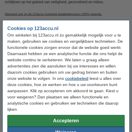
richtlijnen op het gebied van veiligheid, gezondheid en milieu.
Uiteraard ook op dit 123accu huismerk kwaliteitsproduct 100% garantie.
Tip:
Met een Powerbank kunt u uw tablet overal opladen zonder stopcontact.
Cookies op 123accu.nl
Om winkelen bij 123accu.nl zo gemakkelijk mogelijk voor u te
maken, gebruiken we cookies en vergelijkbare technieken. De
Specificaties
functionele cookies zorgen ervoor dat de website goed werkt.
Daarnaast hebben ze een analytische functie die ons helpt de
Capaciteit:
8.000 mAh
website continu te verbeteren. We laten u graag alleen
advertenties zien die aansluiten bij uw interesses en willen
Voltage:
3,8 V
daarom cookies gebruiken om uw gedrag binnen en buiten
Batterij type:
Li-pl
onze website te volgen. In ons
cookiebeleid
leest u alles over
deze cookies, hoe ze werken en hoe u uw voorkeuren kunt
Afmetingen:
204 x 111 x 3 mm
aanpassen. Klik op accepteren om akkoord te gaan. Kiest u
Veiligheidsinformatieblad:
Handleiding
voor weigeren? Dan plaatsen we alleen functionele en
analytische cookies en gebruiken we technieken die daarop
lijken.
Dit product vervangt partnummers:
BL-T13
EAC62418201
Accepteren