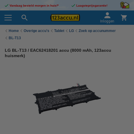
Vandaag besteld morgen in huis!*
Laagsteprijsgarantie!
Inloggen
Home
Overige accu's
Tablet
LG
Zoek op accunummer
BL-T13
LG BL-T13 / EAC62418201 accu (8000 mAh, 123accu
huismerk)