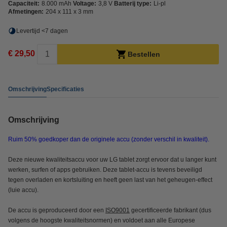
Capaciteit:
8.000 mAh
Voltage:
3,8 V
Batterij type:
Li-pl
Afmetingen:
204 x 111 x 3 mm
Levertijd <7 dagen
€ 29,50
Bestellen
Omschrijving
Specificaties
Omschrijving
Ruim 50% goedkoper dan de originele accu (zonder verschil in kwaliteit).
Deze nieuwe kwaliteitsaccu voor uw LG tablet zorgt ervoor dat u langer kunt
werken, surfen of apps gebruiken. Deze tablet-accu is tevens beveiligd
tegen overladen en kortsluiting en heeft geen last van het geheugen-effect
(luie accu).
De accu is geproduceerd door een
ISO9001
gecertificeerde fabrikant (dus
volgens de hoogste kwaliteitsnormen) en voldoet aan alle Europese