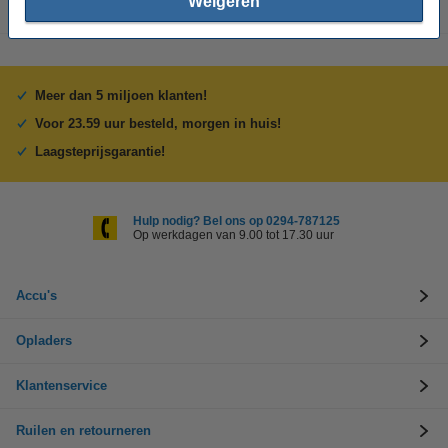
Weigeren
Meer dan 5 miljoen klanten!
Voor 23.59 uur besteld, morgen in huis!
Laagsteprijsgarantie!
Hulp nodig? Bel ons op 0294-787125
Op werkdagen van 9.00 tot 17.30 uur
Accu's
Opladers
Klantenservice
Ruilen en retourneren