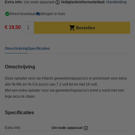
Extra info:
Uw oude apparaat
Veiligheidsinformatieblad:
Handleiding
Direct leverbaar
Morgen in huis
€ 19,50
Bestellen
Omschrijving
Specificaties
Omschrijving
Deze oplader voor uw Hitachi gereedschapsaccu's is universeel voor bijna
alle Ni-Mh en Ni-Cd accu's van 7.2 volt tot en met 18 volt.
Met een extra oplader voor uw gereedschapsaccu's komt u nooit met een
lege accu te staan.
Specificaties
Extra info:
Uw oude apparaat