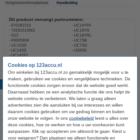
Veiligheidsinformatieblad:
Handleiding
Dit product vervangt partnummers:
070291510
UC14YFA
70291510061
UC18YG
G12
UC18YRL
P0005808
UC7SB
UC12SD
UC7SD
UC14SD
US9SD
UC14YF2
Cookies op 123accu.nl
Om winkelen bij 123accu.nl zo gemakkelijk mogelijk voor u te
maken, gebruiken we cookies en vergelijkbare technieken. De
Populaire producten
functionele cookies zorgen ervoor dat de website goed werkt.
Daarnaast hebben ze een analytische functie die ons helpt de
website continu te verbeteren. We laten u graag alleen
advertenties zien die aansluiten bij uw interesses en willen
daarom cookies gebruiken om uw gedrag binnen en buiten
onze website te volgen. In ons
cookiebeleid
leest u alles over
deze cookies, hoe ze werken en hoe u uw voorkeuren kunt
aanpassen. Klik op accepteren om akkoord te gaan. Kiest u
voor weigeren? Dan plaatsen we alleen functionele en