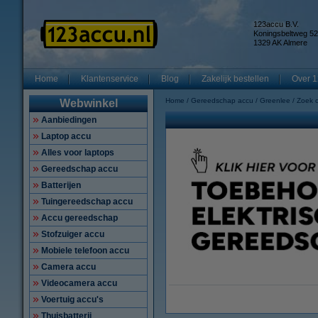
123accu B.V.
Koningsbeltweg 52
1329 AK Almere
Home
Klantenservice
Blog
Zakelijk bestellen
Over 1
Home
Gereedschap accu
Greenlee
Zoek 
Webwinkel
Aanbiedingen
Laptop accu
Alles voor laptops
Gereedschap accu
Batterijen
Tuingereedschap accu
Accu gereedschap
Stofzuiger accu
Mobiele telefoon accu
Camera accu
Videocamera accu
Voertuig accu's
Thuisbatterij