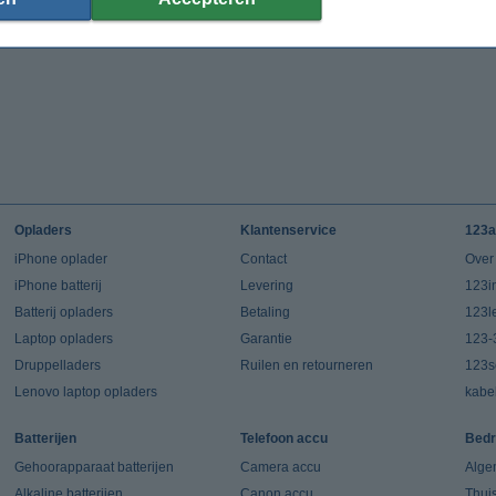
Opladers
Klantenservice
123a
iPhone oplader
Contact
Over
iPhone batterij
Levering
123in
Batterij opladers
Betaling
123l
Laptop opladers
Garantie
123-
Druppelladers
Ruilen en retourneren
123s
Lenovo laptop opladers
kabe
Batterijen
Telefoon accu
Bedr
Gehoorapparaat batterijen
Camera accu
Alge
Alkaline batterijen
Canon accu
Thui