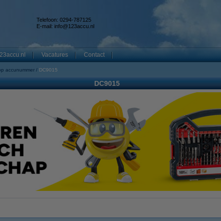
Telefoon: 0294-787125
E-mail:
info@123accu.nl
23accu.nl
Vacatures
Contact
op accunummer
DC9015
DC9015