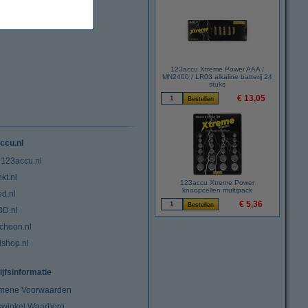
123accu Xtreme Power AAA /
MN2400 / LR03 alkaline batterij 24
stuks
€ 13,05
ccu.nl
 123accu.nl
kt.nl
123accu Xtreme Power
knoopcellen multipack
ed.nl
€ 5,36
3D.nl
choon.nl
lshop.nl
ijfsinformatie
mene Voorwaarden
swinkel Waarborg