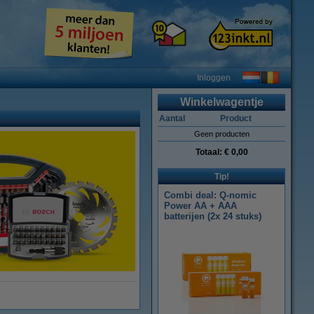
Inloggen
Winkelwagentje
Aantal
Product
Geen producten
Totaal:
€ 0,00
Tip!
Combi deal: Q-nomic
Power AA + AAA
batterijen (2x 24 stuks)