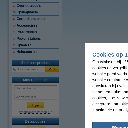
Overige accu's
Opslagmedia
Gereedschapsets
Accessoires
Powerbanks
Power stations
Opladers
Helpcentrum
Cookies op 1
Om winkelen bij 123
Zoek een product
cookies en vergelij
Zoek
website goed werkt.
website continu te 
Mijn 123accu.nl
aansluiten bij uw i
binnen en buiten on
cookies, hoe ze we
accepteren om akko
functionele en anal
Wachtwoord vergeten ?
Betaalopties:
Weiger