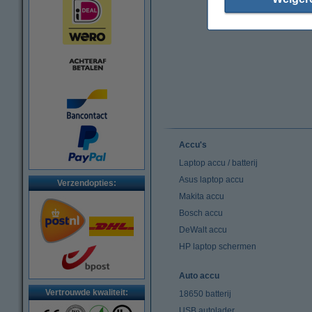
Accu's
Laptop accu / batterij
Asus laptop accu
Verzendopties:
Makita accu
Bosch accu
DeWalt accu
HP laptop schermen
Auto accu
Vertrouwde kwaliteit:
18650 batterij
USB autolader