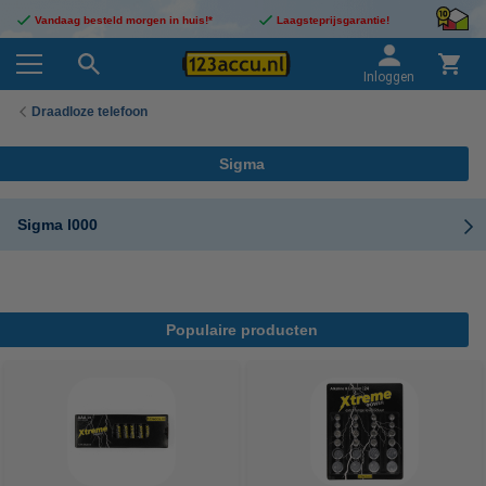
Vandaag besteld morgen in huis!*
Laagsteprijsgarantie!
Inloggen
Draadloze telefoon
Sigma
Sigma l000
Populaire producten