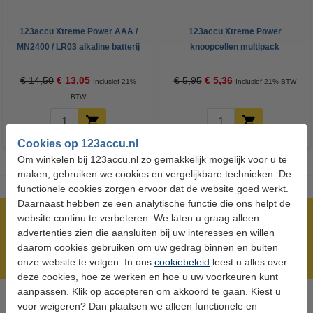
123accu Xtreme Power AAA /
123accu Xtreme Power
MN2400 / LR03 alkaline batterij
knoopcellen multipack
24 stuks
€ 14,50
€ 13,05
€ 5,95
€ 5,36
Inclusief 21%
Inclusief 21% BTW
BTW
Cookies op 123accu.nl
Om winkelen bij 123accu.nl zo gemakkelijk mogelijk voor u te
maken, gebruiken we cookies en vergelijkbare technieken. De
functionele cookies zorgen ervoor dat de website goed werkt.
Daarnaast hebben ze een analytische functie die ons helpt de
website continu te verbeteren. We laten u graag alleen
Meer dan 5 miljoen klanten!
advertenties zien die aansluiten bij uw interesses en willen
Voor 23.59 uur besteld, morgen in huis!
daarom cookies gebruiken om uw gedrag binnen en buiten
Laagsteprijsgarantie!
onze website te volgen. In ons
cookiebeleid
leest u alles over
deze cookies, hoe ze werken en hoe u uw voorkeuren kunt
aanpassen. Klik op accepteren om akkoord te gaan. Kiest u
voor weigeren? Dan plaatsen we alleen functionele en
Hulp nodig? Bel ons op 0294-787125