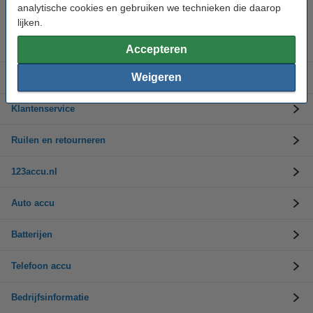
Op werkdagen van 9.00 tot 17.30 uur
analytische cookies en gebruiken we technieken die daarop
lijken.
Accu's
Accepteren
Weigeren
Opladers
Klantenservice
Ruilen en retourneren
123accu.nl
Auto accu
Batterijen
Telefoon accu
Bedrijfsinformatie