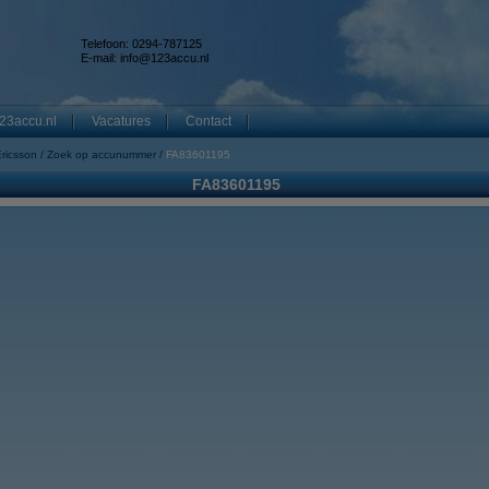
Telefoon: 0294-787125
E-mail:
info@123accu.nl
23accu.nl
Vacatures
Contact
ricsson
Zoek op accunummer
FA83601195
FA83601195