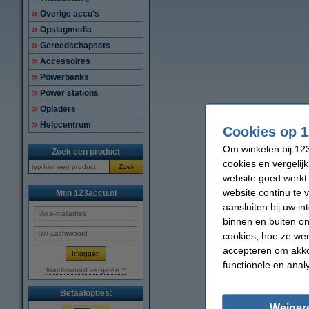
Overige accu's
Opslagmedia
Gereedschapsets
Accessoires
Powerbanks
Power stations
Opladers
Helpcentrum
Cookies op 1
Om winkelen bij 123
Zoek een product
cookies en vergelij
Zoek
website goed werkt.
website continu te 
Mijn 123accu.nl
aansluiten bij uw i
binnen en buiten on
cookies, hoe ze we
accepteren om akko
functionele en anal
Wachtwoord vergeten ?
Betaalopties:
Weiger