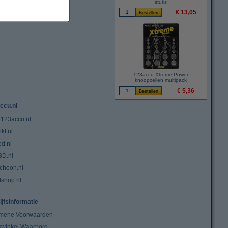
stuks
€ 13,05
123accu Xtreme Power
knoopcellen multipack
€ 5,36
ccu.nl
 123accu.nl
kt.nl
ed.nl
3D.nl
choon.nl
lshop.nl
ijfsinformatie
mene Voorwaarden
swinkel Waarborg