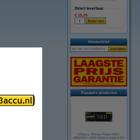
Direct leverbaar
€ 15,29
Nieuwsbrief
Populaire producten
123accu Xtreme Power AAA /
MN2400 / LR03 alkaline batterij 24