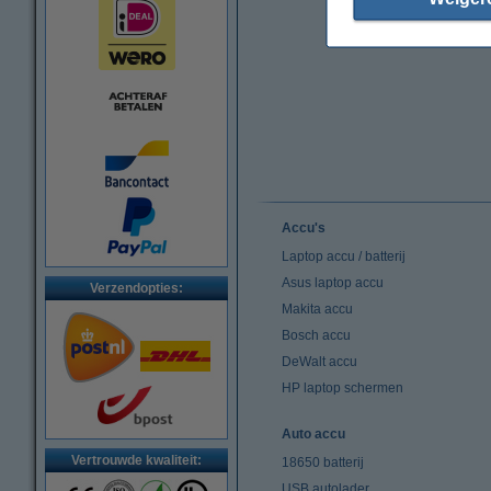
Accu's
Laptop accu / batterij
Asus laptop accu
Verzendopties:
Makita accu
Bosch accu
DeWalt accu
HP laptop schermen
Auto accu
Vertrouwde kwaliteit:
18650 batterij
USB autolader