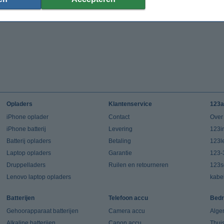
Opladers
Klantenservice
123a
iPhone oplader
Contact
Over
iPhone batterij
Levering
123in
Batterij opladers
Betaling
123l
Laptop opladers
Garantie
123-
Druppelladers
Ruilen en retourneren
123s
Lenovo laptop opladers
kabe
Batterijen
Telefoon accu
Bedr
Gehoorapparaat batterijen
Camera accu
Alge
Alkaline batterijen
Canon accu
Thui