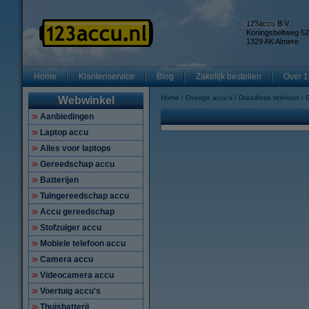
123accu B.V.
Koningsbeltweg 52
1329 AK Almere
Home
Klantenservice
Blog
Zakelijk bestellen
Over 1
Home
Overige accu's
Draadloze telefoon
E
Webwinkel
Aanbiedingen
Laptop accu
Alles voor laptops
Gereedschap accu
Batterijen
Tuingereedschap accu
Accu gereedschap
Stofzuiger accu
Mobiele telefoon accu
Camera accu
Videocamera accu
Voertuig accu's
Thuisbatterij