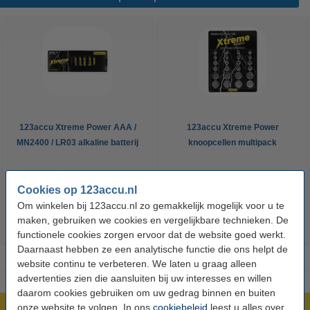
123accu Xtreme Power AAA /
123accu Xtreme Power
MN2400 / LR03 alkaline batterij
knoopcellen multipack
24 stuks
€ 14,50
€ 13,05
€ 5,95
€ 5,36
Inclusief 21%
Inclusief 21% BTW
Cookies op 123accu.nl
BTW
Om winkelen bij 123accu.nl zo gemakkelijk mogelijk voor u te
maken, gebruiken we cookies en vergelijkbare technieken. De
functionele cookies zorgen ervoor dat de website goed werkt.
Daarnaast hebben ze een analytische functie die ons helpt de
website continu te verbeteren. We laten u graag alleen
advertenties zien die aansluiten bij uw interesses en willen
daarom cookies gebruiken om uw gedrag binnen en buiten
onze website te volgen. In ons
cookiebeleid
leest u alles over