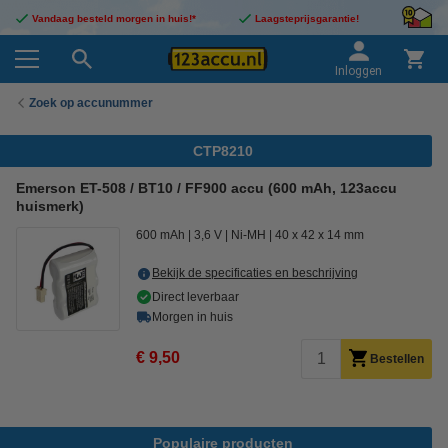
Vandaag besteld morgen in huis!*
Laagsteprijsgarantie!
Inloggen
Zoek op accunummer
CTP8210
Emerson ET-508 / BT10 / FF900 accu (600 mAh, 123accu
huismerk)
600 mAh
3,6 V
Ni-MH
40 x 42 x 14 mm
Bekijk de specificaties en beschrijving
Direct leverbaar
Morgen in huis
€ 9,50
Bestellen
Populaire producten