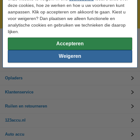
Meer dan 5 miljoen klanten!
deze cookies, hoe ze werken en hoe u uw voorkeuren kunt
Voor 23.59 uur besteld, morgen in huis!
aanpassen. Klik op accepteren om akkoord te gaan. Kiest u
voor weigeren? Dan plaatsen we alleen functionele en
Laagsteprijsgarantie!
analytische cookies en gebruiken we technieken die daarop
lijken.
Hulp nodig? Bel ons op 0294-787125
Accepteren
Op werkdagen van 9.00 tot 17.30 uur
Weigeren
Accu's
Opladers
Klantenservice
Ruilen en retourneren
123accu.nl
Auto accu