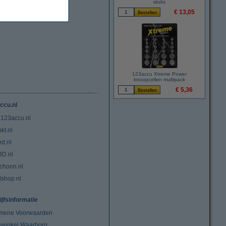
stuks
€ 13,05
123accu Xtreme Power
knoopcellen multipack
€ 5,36
ccu.nl
 123accu.nl
kt.nl
ed.nl
3D.nl
choon.nl
lshop.nl
ijfsinformatie
mene Voorwaarden
swinkel Waarborg