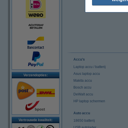
Accu's
Laptop accu / batterij
Asus laptop accu
Verzendopties:
Makita accu
Bosch accu
DeWalt accu
HP laptop schermen
Auto accu
Vertrouwde kwaliteit:
18650 batterij
USB autolader