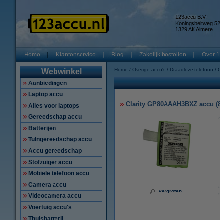
123accu B.V.
Koningsbeltweg 52
1329 AK Almere
Home
Klantenservice
Blog
Zakelijk bestellen
Over 1
Home
Overige accu's
Draadloze telefoon
C
Webwinkel
Aanbiedingen
Laptop accu
Clarity GP80AAAH3BXZ accu (
Alles voor laptops
Gereedschap accu
Batterijen
Tuingereedschap accu
Accu gereedschap
Stofzuiger accu
Mobiele telefoon accu
Camera accu
vergroten
Videocamera accu
Voertuig accu's
Thuisbatterij