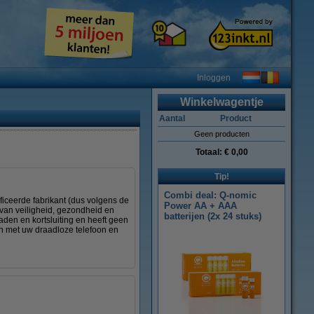
Inloggen
Winkelwagentje
Aantal
Product
Geen producten
Totaal:
€ 0,00
Tip!
Combi deal: Q-nomic
ficeerde fabrikant (dus volgens de
Power AA + AAA
 van veiligheid, gezondheid en
batterijen (2x 24 stuks)
den en kortsluiting en heeft geen
len met uw draadloze telefoon en