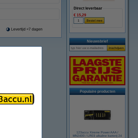
Direct leverbaar
€ 15,29
Levertijd <7 dagen
Nieuwsbrief
Populaire producten
123accu Xtreme Power AAA /
MN2400 / LR03 alkaline batterij 24