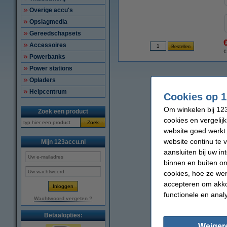
Overige accu's
Opslagmedia
Gereedschapsets
Accessoires
€
Powerbanks
Power stations
Opladers
Helpcentrum
Cookies op 1
Om winkelen bij 123
Zoek een product
cookies en vergelij
Zoek
website goed werkt.
website continu te 
Mijn 123accu.nl
aansluiten bij uw i
binnen en buiten on
cookies, hoe ze we
accepteren om akko
functionele en anal
Wachtwoord vergeten ?
Betaalopties:
Weiger