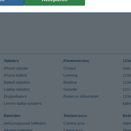
Opladers
Klantenservice
123a
iPhone oplader
Contact
Over
iPhone batterij
Levering
123in
Batterij opladers
Betaling
123l
Laptop opladers
Garantie
123-
Druppelladers
Ruilen en retourneren
123s
Lenovo laptop opladers
kabe
Batterijen
Telefoon accu
Bedr
Gehoorapparaat batterijen
Camera accu
Alge
Alkaline batterijen
Canon accu
Thui