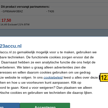
Dit product vervangt partnummers:
- GP80AAAH3BXZ
- T426
€ 17,50
 14,46 Exclusief 21% BTW
23accu.nl
accu.nl zo gemakkelijk mogelijk voor u te maken, gebruiken we
kbare technieken. De functionele cookies zorgen ervoor dat de
 Daarnaast hebben ze een analytische functie die ons helpt de
verbeteren. We laten u graag alleen advertenties zien die
nteresses en willen daarom cookies gebruiken om uw gedrag
ze website te volgen. In ons
cookiebeleid
leest u alles over deze
rken en hoe u uw voorkeuren kunt aanpassen. Klik op
ord te gaan. Kiest u voor weigeren? Dan plaatsen we alleen
ytische cookies en gebruiken we technieken die daarop lijken.
en
Accepteren