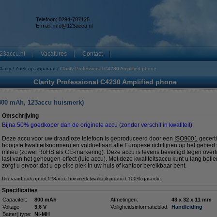
Telefoon: 0294-787125
E-mail:
info@123accu.nl
23accu.nl
Vacatures
Contact
larity
Zoek op apparaat
Clarity Professional C4230 Amplified phone
Clarity Professional C4230 Amplified phone
800 mAh, 123accu huismerk)
Omschrijving
Bijna 50% goedkoper dan de originele accu (zonder verschil in kwaliteit).
Deze accu voor uw draadloze telefoon is geproduceerd door een
ISO9001
gecerti
hoogste kwaliteitsnormen) en voldoet aan alle Europese richtlijnen op het gebied
milieu (zowel RoHS als CE-markering). Deze accu is tevens beveiligd tegen overla
last van het geheugen-effect (luie accu). Met deze kwaliteitsaccu kunt u lang bel
zorgt u ervoor dat u op elke plek in uw huis of kantoor bereikbaar bent.
Uiteraard ook op dit 123accu huismerk kwaliteitsproduct 100% garantie.
Specificaties
Capaciteit:
800 mAh
Afmetingen:
43 x 32 x 11 mm
Voltage:
3,6 V
Veiligheidsinformatieblad:
Handleiding
Batterij type:
Ni-MH