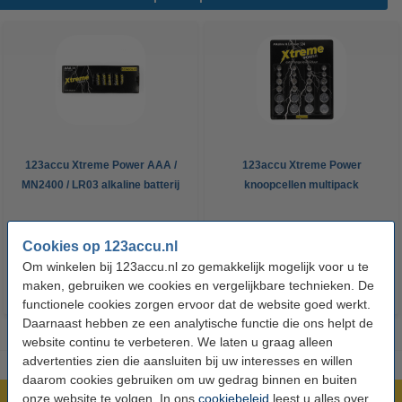
123accu Xtreme Power AAA /
123accu Xtreme Power
MN2400 / LR03 alkaline batterij
knoopcellen multipack
24 stuks
€ 14,50
€ 13,05
€ 5,95
€ 5,36
Inclusief 21%
Inclusief 21% BTW
Cookies op 123accu.nl
BTW
Om winkelen bij 123accu.nl zo gemakkelijk mogelijk voor u te
maken, gebruiken we cookies en vergelijkbare technieken. De
functionele cookies zorgen ervoor dat de website goed werkt.
Daarnaast hebben ze een analytische functie die ons helpt de
website continu te verbeteren. We laten u graag alleen
advertenties zien die aansluiten bij uw interesses en willen
daarom cookies gebruiken om uw gedrag binnen en buiten
onze website te volgen. In ons
cookiebeleid
leest u alles over