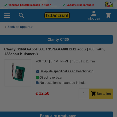
Vandaag besteld morgen in huis!*
Laagsteprijsgarantie!
Inloggen
Zoek op apparaat
Clarity C430
Clarity 3SNAAA55HSJ1 / 3SNAAA60HSJ1 accu (700 mAh,
123accu huismerk)
700 mAh
3,7 V
Ni-MH
45 x 31 x 11 mm
Bekijk de specificaties en beschrijving
Direct leverbaar
Nu bestellen is maandag in huis
€ 12,50
Bestellen
Populaire producten