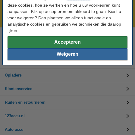
Meer dan 5 miljoen klanten!
deze cookies, hoe ze werken en hoe u uw voorkeuren kunt
Voor 23.59 uur besteld, morgen in huis!
aanpassen. Klik op accepteren om akkoord te gaan. Kiest u
voor weigeren? Dan plaatsen we alleen functionele en
Laagsteprijsgarantie!
analytische cookies en gebruiken we technieken die daarop
lijken.
Hulp nodig? Bel ons op 0294-787125
Accepteren
Op werkdagen van 9.00 tot 17.30 uur
Weigeren
Accu's
Opladers
Klantenservice
Ruilen en retourneren
123accu.nl
Auto accu