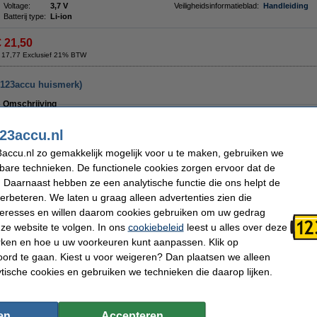
Voltage:
3,7 V
Veiligheidsinformatieblad:
Handleiding
Batterij type:
Li-ion
€ 21,50
 17,77 Exclusief 21% BTW
 123accu huismerk)
Omschrijving
Bijna 60% goedkoper dan de originele accu (zonder verschil in kwaliteit).
23accu.nl
Met deze perfect functionerende accu voor uw Anker draadloze telefoon heeft u alle
kantoor te bellen. De accu gaat lang mee, zodat u altijd bereikbaar bent. De accu 
accu.nl zo gemakkelijk mogelijk voor u te maken, gebruiken we
beveiligd tegen overladen en kortsluiting en heeft geen last van het geheugen-effe
kbare technieken. De functionele cookies zorgen ervoor dat de
De accu is geproduceerd door een
ISO9001
gecertificeerde fabrikant (dus volge
 Daarnaast hebben ze een analytische functie die ons helpt de
voldoet aan alle Europese richtlijnen op het gebied van veiligheid, gezondheid en
verbeteren. We laten u graag alleen advertenties zien die
Uiteraard ook op dit 123accu huismerk kwaliteitsproduct 100% garantie.
nteresses en willen daarom cookies gebruiken om uw gedrag
Specificaties
ze website te volgen. In ons
cookiebeleid
leest u alles over deze
Type:
🔋Accu
Afmetingen:
89 x 69 x 45
rken en hoe u uw voorkeuren kunt aanpassen. Klik op
Capaciteit:
6.700 mAh
Type kabel:
Geen
ord te gaan. Kiest u voor weigeren? Dan plaatsen we alleen
Voltage:
3,7 V
Veiligheidsinformatieblad:
Handleiding
Batterij type:
Li-ion
ytische cookies en gebruiken we technieken die daarop lijken.
€ 26,00
 21,49 Exclusief 21% BTW
en
Accepteren