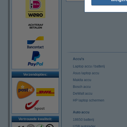
Accu's
Laptop accu / batterij
Asus laptop accu
Verzendopties:
Makita accu
Bosch accu
DeWalt accu
HP laptop schermen
Auto accu
Vertrouwde kwaliteit:
18650 batterij
USB autolader