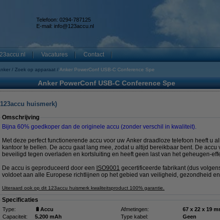
Telefoon: 0294-787125
E-mail:
info@123accu.nl
23accu.nl
Vacatures
Contact
nker
Zoek op apparaat
Anker PowerConf USB-C Conference Spe
Anker PowerConf USB-C Conference Spe
 123accu huismerk)
Omschrijving
Bijna 60% goedkoper dan de originele accu (zonder verschil in kwaliteit).
Met deze perfect functionerende accu voor uw Anker draadloze telefoon heeft u alle
kantoor te bellen. De accu gaat lang mee, zodat u altijd bereikbaar bent. De accu 
beveiligd tegen overladen en kortsluiting en heeft geen last van het geheugen-effe
De accu is geproduceerd door een
ISO9001
gecertificeerde fabrikant (dus volge
voldoet aan alle Europese richtlijnen op het gebied van veiligheid, gezondheid en
Uiteraard ook op dit 123accu huismerk kwaliteitsproduct 100% garantie.
Specificaties
Type:
🔋Accu
Afmetingen:
67 x 22 x 19
Capaciteit:
5.200 mAh
Type kabel:
Geen