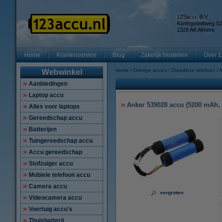
123accu B.V.
Koningsbeltweg 52
1329 AK Almere
Home
Klantenservice
Blog
Zakelijk bestellen
Over 1
Home
Overige accu's
Draadloze telefoon
A
Webwinkel
Aanbiedingen
Laptop accu
Anker 539028 accu (5200 mAh,
Alles voor laptops
Gereedschap accu
Batterijen
Tuingereedschap accu
Accu gereedschap
Stofzuiger accu
Mobiele telefoon accu
Camera accu
vergroten
Videocamera accu
Voertuig accu's
Thuisbatterij