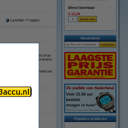
Direct leverbaar
€ 15,29
Levertijd <7 dagen
Nieuwsbrief
 vrijheid om overal in huis of op
voor draadloze telefoons is tevens
ct (luie accu).
ns de hoogste kwaliteitsnormen) en
 milieu.
 mm
Populaire producten
Levertijd <7 dagen