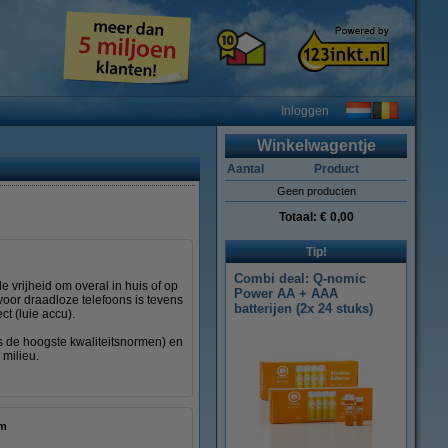
Inloggen
Winkelwagentje
Aantal
Product
Geen producten
Totaal:
€ 0,00
Tip!
Combi deal: Q-nomic
 vrijheid om overal in huis of op
Power AA + AAA
voor draadloze telefoons is tevens
batterijen (2x 24 stuks)
ct (luie accu).
ns de hoogste kwaliteitsnormen) en
 milieu.
 mm