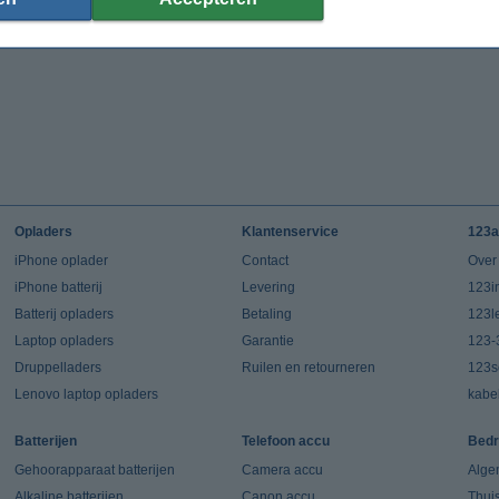
Opladers
Klantenservice
123a
iPhone oplader
Contact
Over
iPhone batterij
Levering
123in
Batterij opladers
Betaling
123l
Laptop opladers
Garantie
123-
Druppelladers
Ruilen en retourneren
123s
Lenovo laptop opladers
kabe
Batterijen
Telefoon accu
Bedr
Gehoorapparaat batterijen
Camera accu
Alge
Alkaline batterijen
Canon accu
Thui