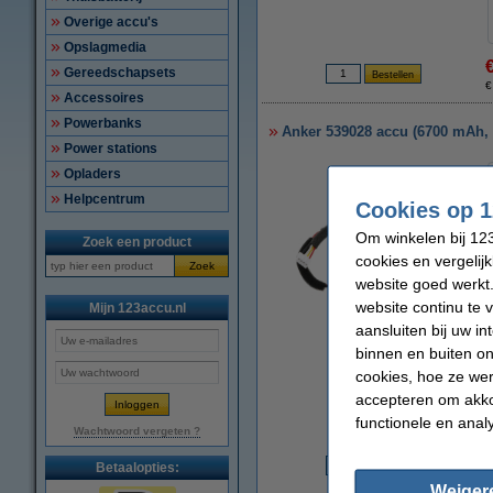
Overige accu's
Opslagmedia
Gereedschapsets
€
Accessoires
Powerbanks
Anker 539028 accu (6700 mAh,
Power stations
Opladers
Helpcentrum
Cookies op 1
Om winkelen bij 123
Zoek een product
cookies en vergelij
Zoek
website goed werkt.
website continu te 
Mijn 123accu.nl
vergroten
aansluiten bij uw i
binnen en buiten on
cookies, hoe ze we
accepteren om akko
functionele en anal
Wachtwoord vergeten ?
Betaalopties:
€
Weiger