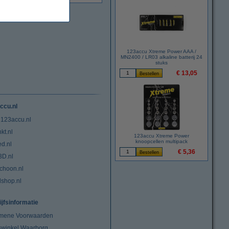
123accu Xtreme Power AAA /
MN2400 / LR03 alkaline batterij 24
stuks
€ 13,05
ccu.nl
 123accu.nl
kt.nl
123accu Xtreme Power
knoopcellen multipack
ed.nl
€ 5,36
3D.nl
choon.nl
lshop.nl
ijfsinformatie
mene Voorwaarden
swinkel Waarborg