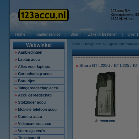
123accu B.V.
Koningsbeltweg 52
1329 AK Almere
Home
Klantenservice
Blog
Zakelijk bestellen
Over 1
Home
Overige accu's
Digitale videocamera
Webwinkel
Aanbiedingen
Laptop accu
Sharp BT-L225U / BT-L225 / BT
Alles voor laptops
Gereedschap accu
Batterijen
Tuingereedschap accu
Accu gereedschap
Stofzuiger accu
Mobiele telefoon accu
Camera accu
vergroten
Videocamera accu
Voertuig accu's
Thuisbatterij