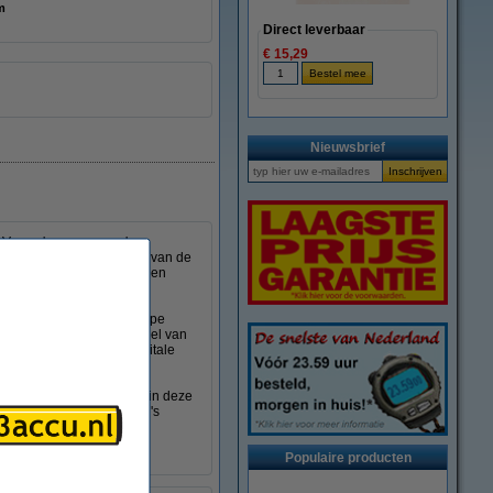
 mm
Direct leverbaar
€ 15,29
Nieuwsbrief
 V accu's van camera's,
ent de accu in de houder van de
ouder van de auto te worden
 AAA-batterijen van het type
zien van stroom door middel van
n, digitale camera en digitale
en zodat bijna elke accu in deze
ng en kan het defecte accu's
 auto gebruikt kan worden.
Populaire producten