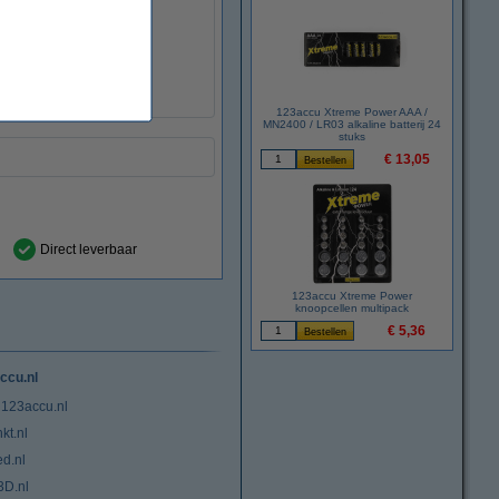
123accu Xtreme Power AAA /
MN2400 / LR03 alkaline batterij 24
stuks
€ 13,05
Direct leverbaar
123accu Xtreme Power
knoopcellen multipack
€ 5,36
ccu.nl
 123accu.nl
kt.nl
ed.nl
3D.nl