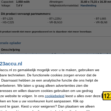
Capaciteit:
1.050 mAh
Afmetingen:
31.60 x 73,15 x 16.30
Voltage:
7,4 V
Veiligheidsinformatieblad:
Handleiding
Dit product vervangt partnummers:
- BT-L225
- BT-L225U
- BT-L665
- HS-C225
- VR-BLN10
- VR-BLN8
it product wordt niet meer geproduceerd en is daardoor niet meer leverbaar.
rsele oplader
Omschrijving
Met deze universele oplader van ons 2-Power kunnen een groot aantal 3,7 en 7,4
camcorders, mobiele telefoons en andere devices worden opgeladen. Hiervoor di
oplader geschoven te worden, en de lader op de netstroom of de sigarettenplugh
23accu.nl
aangesloten.
accu.nl zo gemakkelijk mogelijk voor u te maken, gebruiken we
Tevens is het mogelijk om de universe lader te gebruiken voor opladen van AA en
kbare technieken. De functionele cookies zorgen ervoor dat de
nikkel-metaalhydride (NiMH), of devices zonder verwijdering van de accu te voor
de USB-aansluiting. Met deze universele oplader kunt u bijna elke mobiele telefoo
 Daarnaast hebben ze een analytische functie die ons helpt de
videocamera accu opladen.
verbeteren. We laten u graag alleen advertenties zien die
De contactpunten van deze oplader zijn eenvoudig naar de juiste positie te schuiv
nteresses en willen daarom cookies gebruiken om uw gedrag
oplader op te laden is. Bovendien heeft dit model een beveiliging tegen kortsluiti
ze website te volgen. In ons
cookiebeleid
leest u alles over deze
herkennen.
rken en hoe u uw voorkeuren kunt aanpassen. Klik op
Oplader wordt geleverd inclusief een 12 volt aansluiting zodat de lader ook in de
ord te gaan. Kiest u voor weigeren? Dan plaatsen we alleen
Specificaties