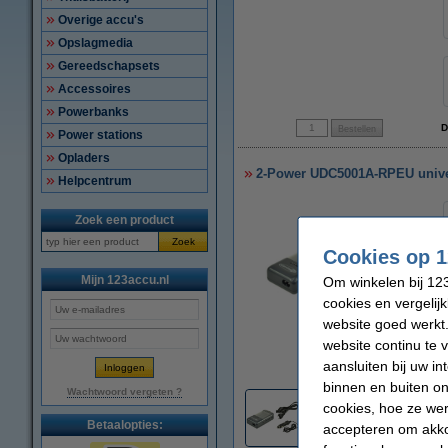
Overige accu's
Opslagmedia
Gereedschapsets
Accessoires
Powerbanks
D
Power stations
Opladers
2-Power UDC5001A-RPEU unive
Helpcentrum
Zoek een product
Zoek
Cookies op 1
Mijn 123accu.nl
Om winkelen bij 123
cookies en vergelij
website goed werkt.
website continu te 
vergroten
aansluiten bij uw i
binnen en buiten on
Wachtwoord vergeten ?
cookies, hoe ze we
2
Betaalopties:
accepteren om akko