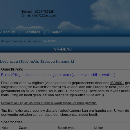
Telefoon: 0294-787125
E-mail:
info@123accu.nl
23accu.nl
Vacatures
Contact
Sharp
Zoek op accunummer
VR-BLN8
VR-BLN8
-L665 accu (1050 mAh, 123accu huismerk)
Omschrijving
Ruim 40% goedkoper dan de originele accu (zonder verschil in kwaliteit).
Deze accu voor uw digitale (video)camera is geproduceerd door een
ISO9001
gec
volgens de hoogste kwaliteitsnormen) en voldoet aan alle Europese richtlijnen op 
gezondheid en milieu (zowel RoHS als CE-markering). Deze accu is tevens bevei
kortsluiting en heeft geen last van het geheugen-effect (luie accu).
Uiteraard ook op dit 123accu huismerk kwaliteitsproduct 100% garantie.
Tip:
Een extra accu voor uw digitale (video)camera kan erg handig zijn. U kunt de
eenvoudig opladen zonder dat u een stopcontact nodig heeft.
Specificaties
Kleur:
Zwart
Batterij type:
Li-ion