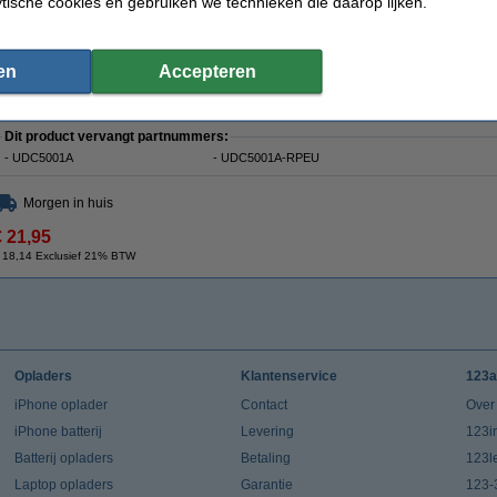
ytische cookies en gebruiken we technieken die daarop lijken.
Merk:
2-Power
Voltage:
4,2 V
Model:
Universeel
Maximaal voltage:
8,4 V
Type:
🔌Lader
Aantal:
1
Kleur:
zilver
Type kabel:
Auto en Europa
en
Accepteren
Vermogen:
6,7 Watt
Extra info:
Uw oude apparaat
Amperage:
0,8 A
Veiligheidsinformatieblad:
Handleiding
Dit product vervangt partnummers:
- UDC5001A
- UDC5001A-RPEU
Morgen in huis
€ 21,95
 18,14 Exclusief 21% BTW
Opladers
Klantenservice
123a
iPhone oplader
Contact
Over
iPhone batterij
Levering
123in
Batterij opladers
Betaling
123l
Laptop opladers
Garantie
123-