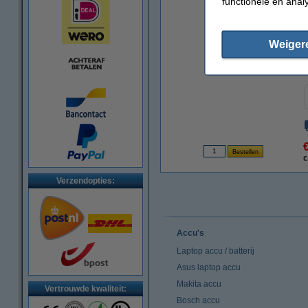
functionele en anal
Weiger
€
Verzendopties:
Accu's
Laptop accu / batterij
Asus laptop accu
Makita accu
Vertrouwde kwaliteit:
Bosch accu