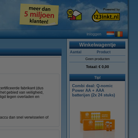
Inloggen
Winkelwagentje
Aantal
Product
Geen producten
Totaal:
€ 0,00
Tip!
Combi deal: Q-nomic
ertificeerde fabrikant (dus
Power AA + AAA
het gebied van veiligheid,
batterijen (2x 24 stuks)
ligd tegen overladen en
 accu dan snel verwisselen of