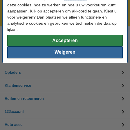
Meer dan 5 miljoen klanten!
deze cookies, hoe ze werken en hoe u uw voorkeuren kunt
Voor 23.59 uur besteld, morgen in huis!
aanpassen. Klik op accepteren om akkoord te gaan. Kiest u
voor weigeren? Dan plaatsen we alleen functionele en
Laagsteprijsgarantie!
analytische cookies en gebruiken we technieken die daarop
lijken.
Hulp nodig? Bel ons op 0294-787125
Accepteren
Op werkdagen van 9.00 tot 17.30 uur
Weigeren
Accu's
Opladers
Klantenservice
Ruilen en retourneren
123accu.nl
Auto accu