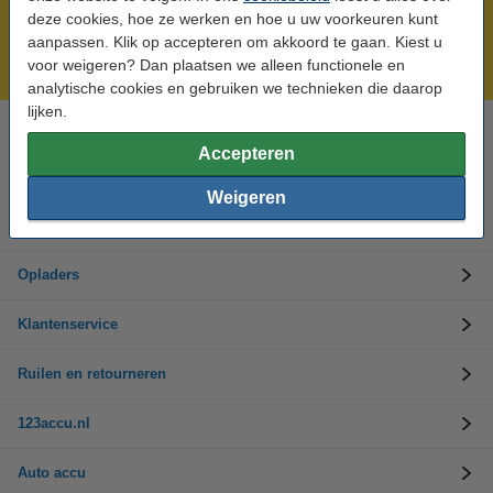
Meer dan 5 miljoen klanten!
deze cookies, hoe ze werken en hoe u uw voorkeuren kunt
Voor 23.59 uur besteld, morgen in huis!
aanpassen. Klik op accepteren om akkoord te gaan. Kiest u
voor weigeren? Dan plaatsen we alleen functionele en
Laagsteprijsgarantie!
analytische cookies en gebruiken we technieken die daarop
lijken.
Hulp nodig? Bel ons op 0294-787125
Accepteren
Op werkdagen van 9.00 tot 17.30 uur
Weigeren
Accu's
Opladers
Klantenservice
Ruilen en retourneren
123accu.nl
Auto accu