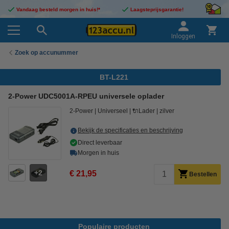
Vandaag besteld morgen in huis!*
Laagsteprijsgarantie!
Inloggen
Zoek op accunummer
BT-L221
2-Power UDC5001A-RPEU universele oplader
2-Power
Universeel
🔌Lader
zilver
Bekijk de specificaties en beschrijving
Direct leverbaar
Morgen in huis
2
€ 21,95
Bestellen
Populaire producten