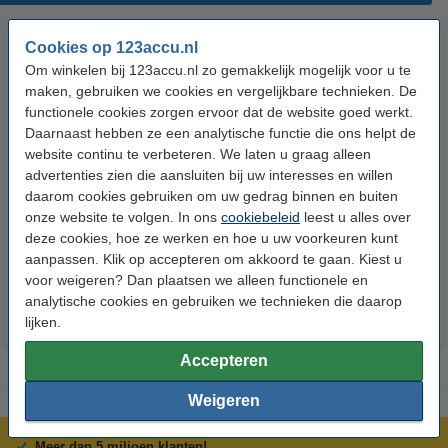
Cookies op 123accu.nl
Om winkelen bij 123accu.nl zo gemakkelijk mogelijk voor u te
maken, gebruiken we cookies en vergelijkbare technieken. De
functionele cookies zorgen ervoor dat de website goed werkt.
Daarnaast hebben ze een analytische functie die ons helpt de
website continu te verbeteren. We laten u graag alleen
advertenties zien die aansluiten bij uw interesses en willen
123accu Xtreme Power AAA /
123accu Xtreme Power
daarom cookies gebruiken om uw gedrag binnen en buiten
MN2400 / LR03 alkaline batterij
knoopcellen multipack
onze website te volgen. In ons
cookiebeleid
leest u alles over
24 stuks
deze cookies, hoe ze werken en hoe u uw voorkeuren kunt
€ 14,50
€ 13,05
€ 5,95
€ 5,36
Inclusief 21%
Inclusief 21% BTW
aanpassen. Klik op accepteren om akkoord te gaan. Kiest u
BTW
voor weigeren? Dan plaatsen we alleen functionele en
analytische cookies en gebruiken we technieken die daarop
lijken.
Accepteren
Weigeren
Meer dan 5 miljoen klanten!