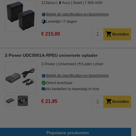
123accu
🔋Accu
Zwart
7.800 mAh
Bekijk de specificaties en beschrijving
Levertijd <7 dagen
€ 215,00
Bestellen
2-Power UDC5001A-RPEU universele oplader
2-Power
Universeel
🔌Lader
zilver
Bekijk de specificaties en beschrijving
Direct leverbaar
Nu bestellen is maandag in huis
2
€ 21,95
Bestellen
Populaire producten