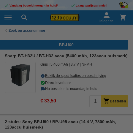
Vandaag besteld morgen in huis!*
Laagsteprijsgarantie!
Inloggen
Zoek op accunummer
BP-U60
Sharp BT-H32U / BT-H32 accu (5400 mAh, 123accu huismerk)
Grijs
5.400 mAh
3,7 V
Ni-MH
Bekijk de specificaties en beschrijving
Direct leverbaar
Nu bestellen is maandag in huis
€ 33,50
Bestellen
2 stuks: Sony BP-U90 / BP-U95 accu (14.4 V, 7800 mAh,
123accu huismerk)