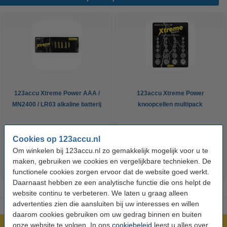
123accu Xtreme Power AAA /
123accu Xtreme Power
MN2400 / LR03 alkaline batterij
knoopcellen multipack
24 stuks
€ 14,50
€ 13,05
€ 5,95
€ 5,36
Inclusief 21%
Inclusief 21% BTW
Cookies op 123accu.nl
BTW
Om winkelen bij 123accu.nl zo gemakkelijk mogelijk voor u te
maken, gebruiken we cookies en vergelijkbare technieken. De
functionele cookies zorgen ervoor dat de website goed werkt.
Daarnaast hebben ze een analytische functie die ons helpt de
website continu te verbeteren. We laten u graag alleen
advertenties zien die aansluiten bij uw interesses en willen
daarom cookies gebruiken om uw gedrag binnen en buiten
onze website te volgen. In ons
cookiebeleid
leest u alles over