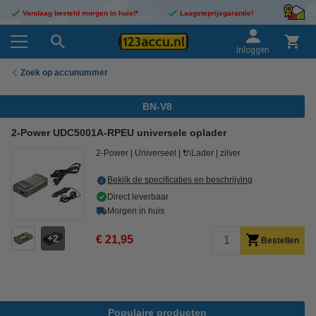
Vandaag besteld morgen in huis!*
Laagsteprijsgarantie!
Inloggen
Zoek op accunummer
BN-V8
2-Power UDC5001A-RPEU universele oplader
2-Power
Universeel
🔌Lader
zilver
Bekijk de specificaties en beschrijving
Direct leverbaar
Morgen in huis
2
€ 21,95
Bestellen
Populaire producten