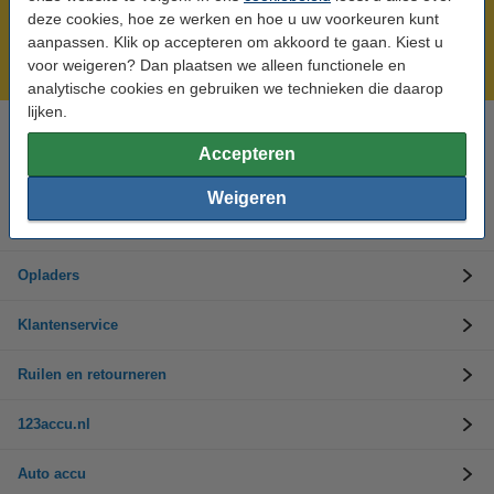
Meer dan 5 miljoen klanten!
deze cookies, hoe ze werken en hoe u uw voorkeuren kunt
Voor 23.59 uur besteld, morgen in huis!
aanpassen. Klik op accepteren om akkoord te gaan. Kiest u
voor weigeren? Dan plaatsen we alleen functionele en
Laagsteprijsgarantie!
analytische cookies en gebruiken we technieken die daarop
lijken.
Hulp nodig? Bel ons op 0294-787125
Accepteren
Op werkdagen van 9.00 tot 17.30 uur
Weigeren
Accu's
Opladers
Klantenservice
Ruilen en retourneren
123accu.nl
Auto accu