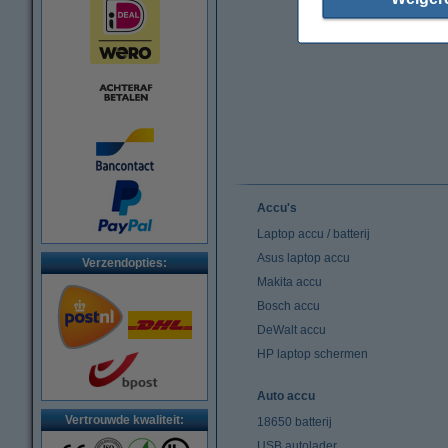
Accu's
Laptop accu / batterij
Asus laptop accu
Verzendopties:
Makita accu
Bosch accu
DeWalt accu
HP laptop schermen
Auto accu
Vertrouwde kwaliteit:
18650 batterij
USB autolader