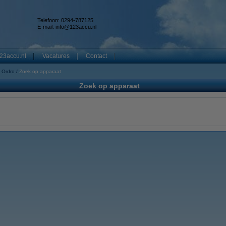
Telefoon: 0294-787125
E-mail:
info@123accu.nl
23accu.nl
Vacatures
Contact
Ordro
Zoek op apparaat
Zoek op apparaat