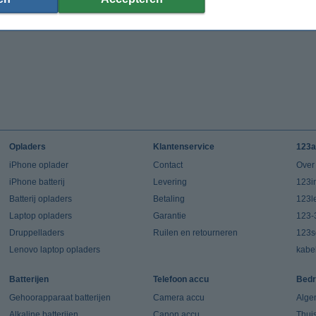
Opladers
Klantenservice
123a
iPhone oplader
Contact
Over
iPhone batterij
Levering
123in
Batterij opladers
Betaling
123l
Laptop opladers
Garantie
123-
Druppelladers
Ruilen en retourneren
123s
Lenovo laptop opladers
kabe
Batterijen
Telefoon accu
Bedr
Gehoorapparaat batterijen
Camera accu
Alge
Alkaline batterijen
Canon accu
Thui