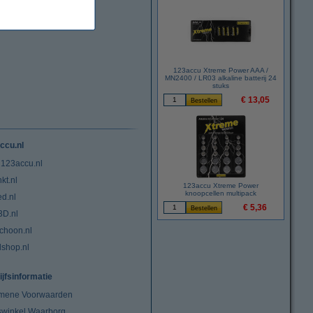
123accu Xtreme Power AAA /
MN2400 / LR03 alkaline batterij 24
stuks
€ 13,05
ccu.nl
 123accu.nl
kt.nl
123accu Xtreme Power
knoopcellen multipack
ed.nl
€ 5,36
3D.nl
choon.nl
lshop.nl
ijfsinformatie
mene Voorwaarden
swinkel Waarborg