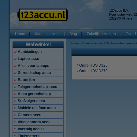
123accu B.V.
Koningsbeltweg 52
1329 AK Almere
Home
Klantenservice
Blog
Zakelijk bestellen
Over 1
Home
Overige accu's
Digitale videocamera
Webwinkel
Aanbiedingen
Laptop accu
Ordro HDV-D325
Alles voor laptops
Ordro HDV-D370
Gereedschap accu
Batterijen
Tuingereedschap accu
Accu gereedschap
Stofzuiger accu
Mobiele telefoon accu
Camera accu
Videocamera accu
Voertuig accu's
Thuisbatterij