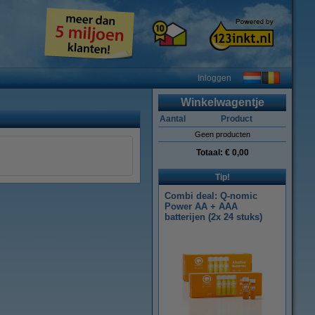
Inloggen
Winkelwagentje
Aantal
Product
Geen producten
Totaal:
€ 0,00
Tip!
Combi deal: Q-nomic
Power AA + AAA
batterijen (2x 24 stuks)