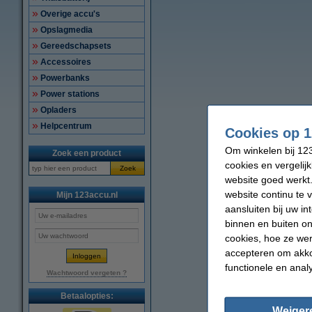
Overige accu's
Opslagmedia
Gereedschapsets
Accessoires
Powerbanks
Power stations
Opladers
Helpcentrum
Cookies op 1
Om winkelen bij 123
Zoek een product
cookies en vergelij
Zoek
website goed werkt.
website continu te 
Mijn 123accu.nl
aansluiten bij uw i
binnen en buiten on
cookies, hoe ze we
accepteren om akko
functionele en anal
Wachtwoord vergeten ?
Betaalopties:
Weiger