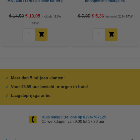
MN2400 / LR03 alkaline batterij
knoopcellen multipack
24 stuks
€ 14,50
€ 13,05
€ 5,95
€ 5,36
Inclusief 21%
Inclusief 21% BTW
BTW
Meer dan 5 miljoen klanten!
Voor 23.59 uur besteld, morgen in huis!
Laagsteprijsgarantie!
Hulp nodig? Bel ons op 0294-787125
Op werkdagen van 9.00 tot 17.30 uur