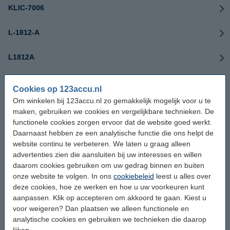
KLIC-7006
L-1812-A
L1812A
L1812B
Cookies op 123accu.nl
Om winkelen bij 123accu.nl zo gemakkelijk mogelijk voor u te
LI-20B
maken, gebruiken we cookies en vergelijkbare technieken. De
functionele cookies zorgen ervoor dat de website goed werkt.
LI-40B
Daarnaast hebben ze een analytische functie die ons helpt de
website continu te verbeteren. We laten u graag alleen
advertenties zien die aansluiten bij uw interesses en willen
LI-42
daarom cookies gebruiken om uw gedrag binnen en buiten
onze website te volgen. In ons
cookiebeleid
leest u alles over
LI-42B
deze cookies, hoe ze werken en hoe u uw voorkeuren kunt
aanpassen. Klik op accepteren om akkoord te gaan. Kiest u
LI20
voor weigeren? Dan plaatsen we alleen functionele en
analytische cookies en gebruiken we technieken die daarop
LP37
lijken.