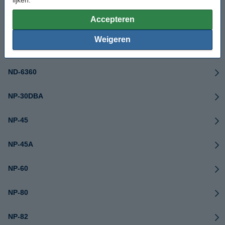
Accepteren
LS443
Weigeren
NA-1689004
ND-6360
NP-30DBA
NP-45
NP-45A
NP-60
NP-80
NP-82