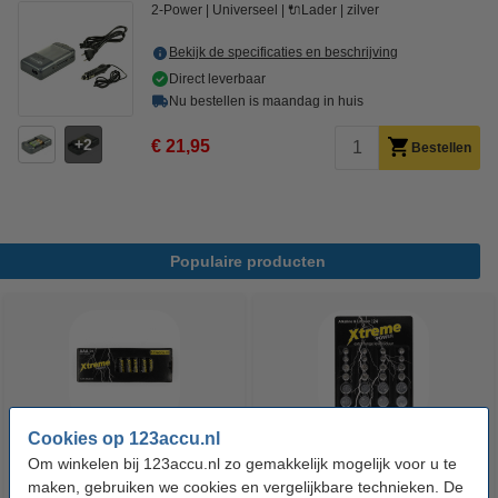
2-Power
Universeel
🔌Lader
zilver
Bekijk de specificaties en beschrijving
Direct leverbaar
Nu bestellen is maandag in huis
2
€ 21,95
Bestellen
Populaire producten
Cookies op 123accu.nl
Om winkelen bij 123accu.nl zo gemakkelijk mogelijk voor u te
123accu Xtreme Power AAA /
123accu Xtreme Power
maken, gebruiken we cookies en vergelijkbare technieken. De
MN2400 / LR03 alkaline batterij
knoopcellen multipack