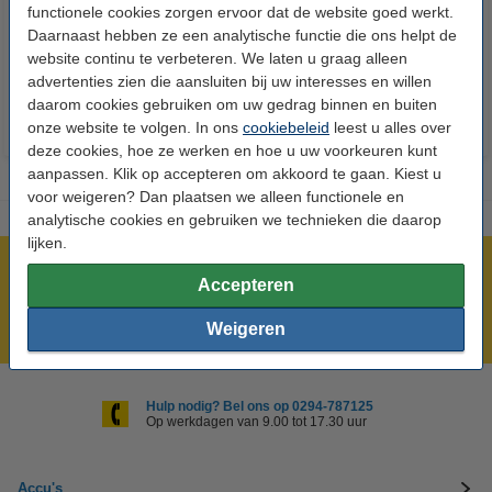
functionele cookies zorgen ervoor dat de website goed werkt.
24 stuks
Daarnaast hebben ze een analytische functie die ons helpt de
€ 14,50
€ 13,05
€ 5,95
€ 5,36
Inclusief 21%
Inclusief 21% BTW
website continu te verbeteren. We laten u graag alleen
BTW
advertenties zien die aansluiten bij uw interesses en willen
daarom cookies gebruiken om uw gedrag binnen en buiten
onze website te volgen. In ons
cookiebeleid
leest u alles over
deze cookies, hoe ze werken en hoe u uw voorkeuren kunt
aanpassen. Klik op accepteren om akkoord te gaan. Kiest u
voor weigeren? Dan plaatsen we alleen functionele en
analytische cookies en gebruiken we technieken die daarop
lijken.
Meer dan 5 miljoen klanten!
Accepteren
Voor 23.59 uur besteld, morgen in huis!
Weigeren
Laagsteprijsgarantie!
Hulp nodig? Bel ons op 0294-787125
Op werkdagen van 9.00 tot 17.30 uur
Accu's