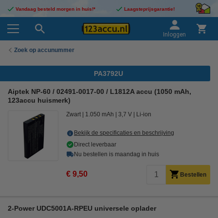
Vandaag besteld morgen in huis!*
Laagsteprijsgarantie!
Inloggen
Zoek op accunummer
PA3792U
Aiptek NP-60 / 02491-0017-00 / L1812A accu (1050 mAh,
123accu huismerk)
Zwart
1.050 mAh
3,7 V
Li-ion
Bekijk de specificaties en beschrijving
Direct leverbaar
Nu bestellen is maandag in huis
€ 9,50
Bestellen
2-Power UDC5001A-RPEU universele oplader