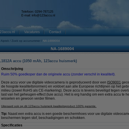
Telefoon: 0294-787125
E-mail:
info@123accu.nl
23accu.nl
Vacatures
Contact
Aiptek
Zoek op accunummer
NA-1689004
NA-1689004
/ L1812A accu (1050 mAh, 123accu huismerk)
Omschrijving
Ruim 50% goedkoper dan de originele accu (zonder verschil in kwaliteit).
Deze accu voor uw digitale videocamera is geproduceerd door een
ISO9001
gecer
de hoogste kwaliteitsnormen) en voldoet aan alle Europese richtlijnen op het geb
milieu (zowel RoHS als CE-markering). Deze accu is tevens beveiligd tegen overla
last van het geheugen-effect (luie accu). Het is erg handig om een extra accu te 
wisselen en gewoon verder filmen.
Uiteraard ook op dit 123accu huismerk kwaliteitsproduct 100% garantie.
Tip:
Naast een extra accu is een goede beschermhoes voor uw digitale videocam
beschermen tegen stof, beschadigingen en schokken.
Specificaties