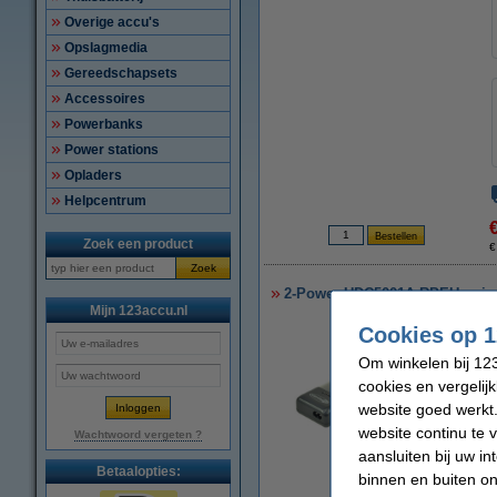
Overige accu's
Opslagmedia
Gereedschapsets
Accessoires
Powerbanks
Power stations
Opladers
Helpcentrum
Zoek een product
€
Zoek
2-Power UDC5001A-RPEU unive
Mijn 123accu.nl
Cookies op 1
Om winkelen bij 123
cookies en vergelij
website goed werkt.
website continu te 
Wachtwoord vergeten ?
aansluiten bij uw i
Betaalopties:
binnen en buiten on
vergroten