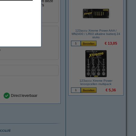
en zodat bijna elke accu in deze
ng en kan het defecte accu's
 auto gebruikt kan worden.
123accu Xtreme Power AAA /
MN2400 / LR03 alkaline batterij 24
stuks
€ 13,05
123accu Xtreme Power
knoopcellen multipack
€ 5,36
Direct leverbaar
ccu.nl