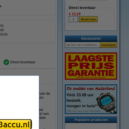
 mm
Direct leverbaar
€ 15,29
-01
-00
-012A
Nieuwsbrief
Direct leverbaar
 V accu's van camera's,
ent de accu in de houder van de
ouder van de auto te worden
 AAA-batterijen van het type
zien van stroom door middel van
n, digitale camera en digitale
Populaire producten