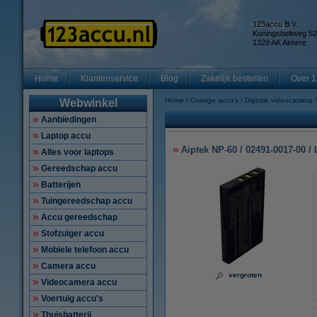
123accu B.V.
Koningsbeltweg 52
1329 AK Almere
Home
Klantenservice
Blog
Zakelijk bestellen
Over 1
Home
Overige accu's
Digitale videocamera
Webwinkel
Aanbiedingen
Laptop accu
Aiptek NP-60 / 02491-0017-00 
Alles voor laptops
Gereedschap accu
Batterijen
Tuingereedschap accu
Accu gereedschap
Stofzuiger accu
Mobiele telefoon accu
Camera accu
vergroten
Videocamera accu
Voertuig accu's
Thuisbatterij