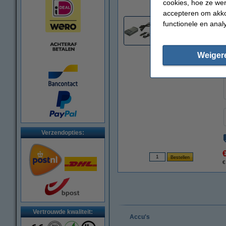
cookies, hoe ze we
accepteren om akko
functionele en anal
2
Weiger
Verzendopties:
€
Vertrouwde kwaliteit:
Accu's