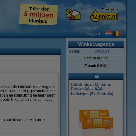
Inloggen
Winkelwagentje
Aantal
Product
Geen producten
Totaal:
€ 0,00
Tip!
Combi deal: Q-nomic
tificeerde fabrikant (dus volgens
Power AA + AAA
ied van veiligheid, gezondheid en
batterijen (2x 24 stuks)
den en kortsluiting en heeft geen
hebben. U kunt dan snel van accu
era aan te raden om hem te