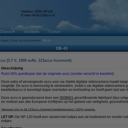
Telefoon: 0294-787125
E-mail:
info@123accu.nl
23accu.nl
Vacatures
Contact
Aiptek
Zoek op accunummer
DB-43
DB-43
accu (3.7 V, 1800 mAh, 123accu huismerk)
Omschrijving
Ruim 50% goedkoper dan de originele accu (zonder verschil in kwaliteit).
Deze extra of vervangende accu voor uw Aiptek digitale videocamera maakt langdu
mogelijk. De accu is eenvoudig te verwisselen, zodat u uw digitale videocamera 
kwaliteitsaccu is beveiligd tegen overladen en kortsluiting en heeft geen last van 
Deze accu is geproduceerd door een
ISO9001
gecertificeerde fabrikant (dus vol
en voldoet aan alle Europese richtlijnen op het gebied van veiligheid, gezondheid
Uiteraard ook op dit 123accu huismerk kwaliteitsproduct 100% garantie.
LET OP:
De NP-120 heeft een variant met nokjes aan de buitenkant en zonder nokj
nokjes.