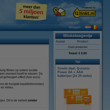
Inloggen
Winkelwagentje
Aantal
Product
Geen producten
Totaal:
€ 0,00
Tip!
Combi deal: Q-nomic
rig filmen op iedere locatie
Power AA + AAA
geen moment hoeft te missen. De
batterijen (2x 24 stuks)
het geheugen-effect (luie accu).
gens de hoogste kwaliteitsnormen)
 en milieu.
es. Dit is de variant
zonder