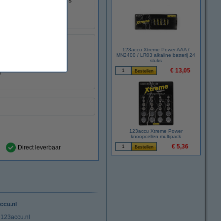
ng en kan het defecte accu's
 auto gebruikt kan worden.
123accu Xtreme Power AAA /
MN2400 / LR03 alkaline batterij 24
stuks
€ 13,05
123accu Xtreme Power
knoopcellen multipack
€ 5,36
Direct leverbaar
ccu.nl
 123accu.nl