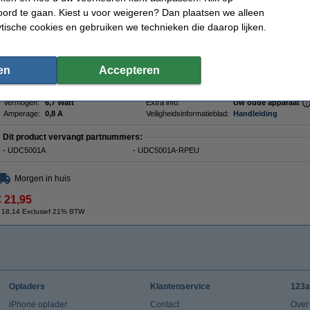
oplader op te laden is. Bovendien heeft dit model een beveiliging tegen kortsluiti
herkennen.
ord te gaan. Kiest u voor weigeren? Dan plaatsen we alleen
ytische cookies en gebruiken we technieken die daarop lijken.
Oplader wordt geleverd inclusief een 12 volt aansluiting zodat de lader ook in de
Specificaties
Merk:
2-Power
Voltage:
4,2 V
en
Accepteren
Model:
Universeel
Maximaal voltage:
8,4 V
Type:
🔌Lader
Aantal:
1
Kleur:
zilver
Type kabel:
Auto en Europa
Vermogen:
6,7 Watt
Extra info:
Uw oude apparaat
Amperage:
0,8 A
Veiligheidsinformatieblad:
Handleiding
Dit product vervangt partnummers:
- UDC5001A
- UDC5001A-RPEU
Morgen in huis
€ 21,95
 18,14 Exclusief 21% BTW
Opladers
Klantenservice
123a
iPhone oplader
Contact
Over