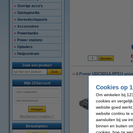
Overige accu's
Opslagmedia
Gereedschapsets
Accessoires
Powerbanks
Power stations
Opladers
Helpcentrum
€
Zoek een product
Zoek
2-Power UDC5001A-RPEU unive
Mijn 123accu.nl
Cookies op 1
Om winkelen bij 123
cookies en vergelij
website goed werkt.
website continu te 
Wachtwoord vergeten ?
aansluiten bij uw i
binnen en buiten on
Betaalopties:
vergroten
cookies, hoe ze we