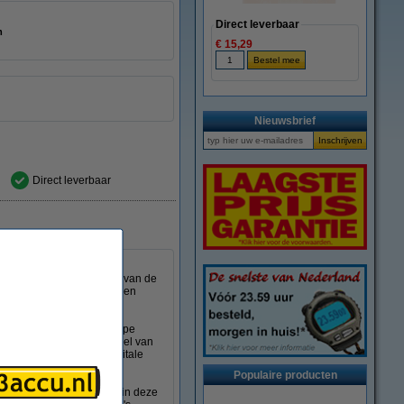
Direct leverbaar
mm
€ 15,29
Nieuwsbrief
Direct leverbaar
 V accu's van camera's,
ent de accu in de houder van de
ouder van de auto te worden
 AAA-batterijen van het type
zien van stroom door middel van
n, digitale camera en digitale
Populaire producten
en zodat bijna elke accu in deze