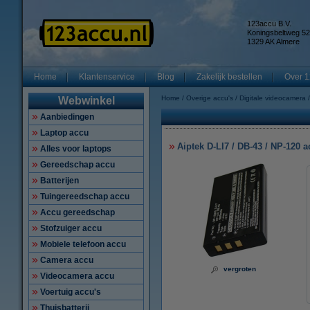
123accu B.V.
Koningsbeltweg 52
1329 AK Almere
Home
Klantenservice
Blog
Zakelijk bestellen
Over 1
Home
Overige accu's
Digitale videocamera
Webwinkel
Aanbiedingen
Laptop accu
Aiptek D-LI7 / DB-43 / NP-120 
Alles voor laptops
Gereedschap accu
Batterijen
Tuingereedschap accu
Accu gereedschap
Stofzuiger accu
Mobiele telefoon accu
Camera accu
vergroten
Videocamera accu
Voertuig accu's
Thuisbatterij