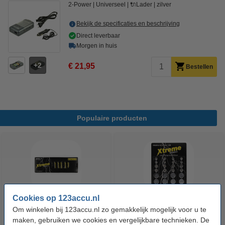
2-Power
Universeel
🔌Lader
zilver
Bekijk de specificaties en beschrijving
Direct leverbaar
Morgen in huis
2
€ 21,95
Bestellen
Populaire producten
Cookies op 123accu.nl
Om winkelen bij 123accu.nl zo gemakkelijk mogelijk voor u te
123accu Xtreme Power AAA /
123accu Xtreme Power
maken, gebruiken we cookies en vergelijkbare technieken. De
MN2400 / LR03 alkaline batterij
knoopcellen multipack