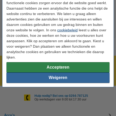
functionele cookies zorgen ervoor dat de website goed werkt.
24 stuks
Daarnaast hebben ze een analytische functie die ons helpt de
€ 14,50
€ 13,05
€ 5,95
€ 5,36
Inclusief 21%
Inclusief 21% BTW
website continu te verbeteren. We laten u graag alleen
BTW
advertenties zien die aansluiten bij uw interesses en willen
daarom cookies gebruiken om uw gedrag binnen en buiten
onze website te volgen. In ons
cookiebeleid
leest u alles over
deze cookies, hoe ze werken en hoe u uw voorkeuren kunt
aanpassen. Klik op accepteren om akkoord te gaan. Kiest u
voor weigeren? Dan plaatsen we alleen functionele en
analytische cookies en gebruiken we technieken die daarop
lijken.
Meer dan 5 miljoen klanten!
Accepteren
Voor 23.59 uur besteld, morgen in huis!
Weigeren
Laagsteprijsgarantie!
Hulp nodig? Bel ons op 0294-787125
Op werkdagen van 9.00 tot 17.30 uur
Accu's