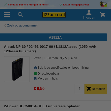
Vandaag besteld morgen in huis!*
Laagsteprijsgarantie!
Inloggen
Zoek op accunummer
A1812A
Aiptek NP-60 / 02491-0017-00 / L1812A accu (1050 mAh,
123accu huismerk)
Zwart
1.050 mAh
3,7 V
Li-ion
Bekijk de specificaties en beschrijving
Direct leverbaar
Morgen in huis
€ 9,50
Bestellen
2-Power UDC5001A-RPEU universele oplader