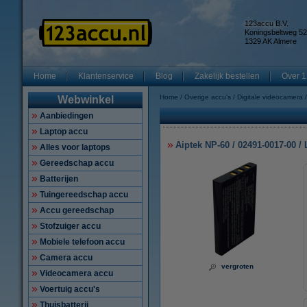
123accu B.V.
Koningsbeltweg 52
1329 AK Almere
Home
Klantenservice
Blog
Zakelijk bestellen
Over 1
Home
Overige accu's
Digitale videocamera
Webwinkel
Aanbiedingen
Laptop accu
Aiptek NP-60 / 02491-0017-00 
Alles voor laptops
Gereedschap accu
Batterijen
Tuingereedschap accu
Accu gereedschap
Stofzuiger accu
Mobiele telefoon accu
Camera accu
vergroten
Videocamera accu
Voertuig accu's
Thuisbatterij