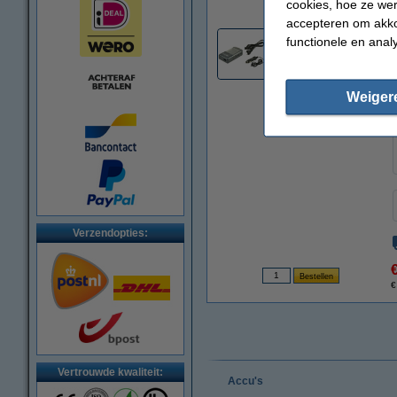
cookies, hoe ze we
accepteren om akko
functionele en anal
2
Weiger
Verzendopties:
€
Vertrouwde kwaliteit:
Accu's