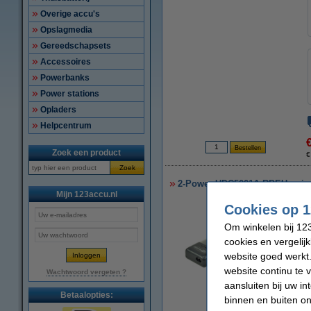
Overige accu's
Opslagmedia
Gereedschapsets
Accessoires
Powerbanks
Power stations
Opladers
Helpcentrum
Zoek een product
€
Zoek
2-Power UDC5001A-RPEU unive
Mijn 123accu.nl
Cookies op 1
Om winkelen bij 123
cookies en vergelij
website goed werkt.
website continu te 
Wachtwoord vergeten ?
aansluiten bij uw i
Betaalopties:
binnen en buiten on
vergroten