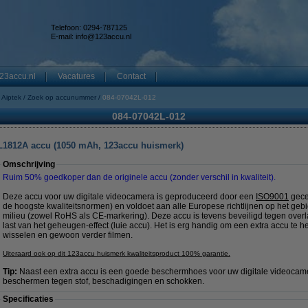
Telefoon: 0294-787125
E-mail:
info@123accu.nl
23accu.nl
Vacatures
Contact
Aiptek
Zoek op accunummer
084-07042L-012
084-07042L-012
/ L1812A accu (1050 mAh, 123accu huismerk)
Omschrijving
Ruim 50% goedkoper dan de originele accu (zonder verschil in kwaliteit).
Deze accu voor uw digitale videocamera is geproduceerd door een
ISO9001
gecer
de hoogste kwaliteitsnormen) en voldoet aan alle Europese richtlijnen op het geb
milieu (zowel RoHS als CE-markering). Deze accu is tevens beveiligd tegen overla
last van het geheugen-effect (luie accu). Het is erg handig om een extra accu te 
wisselen en gewoon verder filmen.
Uiteraard ook op dit 123accu huismerk kwaliteitsproduct 100% garantie.
Tip:
Naast een extra accu is een goede beschermhoes voor uw digitale videocam
beschermen tegen stof, beschadigingen en schokken.
Specificaties