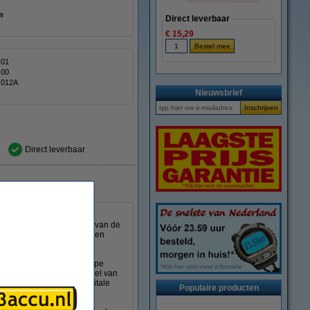
 mm
Direct leverbaar
€ 15,29
-01
-00
-012A
Nieuwsbrief
Direct leverbaar
 V accu's van camera's,
ent de accu in de houder van de
ouder van de auto te worden
 AAA-batterijen van het type
zien van stroom door middel van
n, digitale camera en digitale
Populaire producten