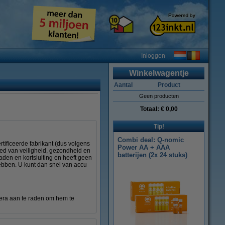
Inloggen
Winkelwagentje
Aantal
Product
Geen producten
Totaal:
€ 0,00
Tip!
Combi deal: Q-nomic
tificeerde fabrikant (dus volgens
Power AA + AAA
ied van veiligheid, gezondheid en
batterijen (2x 24 stuks)
den en kortsluiting en heeft geen
hebben. U kunt dan snel van accu
era aan te raden om hem te