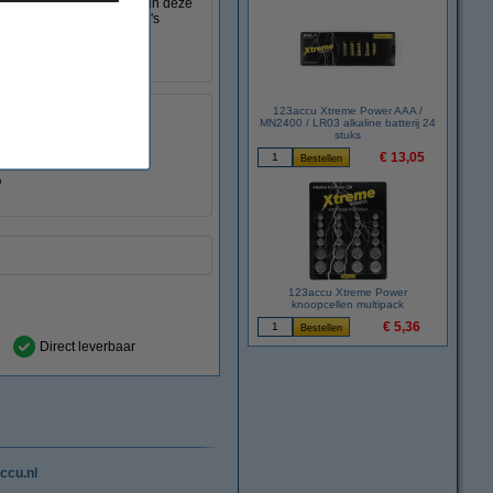
en zodat bijna elke accu in deze
ng en kan het defecte accu's
 auto gebruikt kan worden.
123accu Xtreme Power AAA /
MN2400 / LR03 alkaline batterij 24
stuks
€ 13,05
123accu Xtreme Power
knoopcellen multipack
€ 5,36
Direct leverbaar
ccu.nl