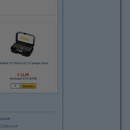
eWalt DT7944S-QZ 31-delige bitset
€ 12,95
(Inclusief 21% BTW)
ccu.nl
 123accu.nl