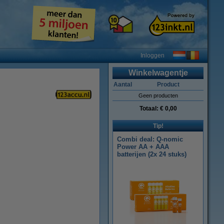
Inloggen
Winkelwagentje
Aantal
Product
Geen producten
Totaal:
€ 0,00
Tip!
Combi deal: Q-nomic
Power AA + AAA
batterijen (2x 24 stuks)