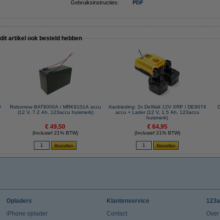
Gebruiksinstructies:
PDF
 dit artikel ook besteld hebben
0
Robomow BAT9000A / MRK9101A accu
Aanbieding: 2x DeWalt 12V XRP / DE9074
D
(12 V, 7.2 Ah, 123accu huismerk)
accu + Lader (12 V, 1.5 Ah, 123accu
huismerk)
€ 49,50
€ 64,95
(Inclusief 21% BTW)
(Inclusief 21% BTW)
Opladers
Klantenservice
123a
iPhone oplader
Contact
Over