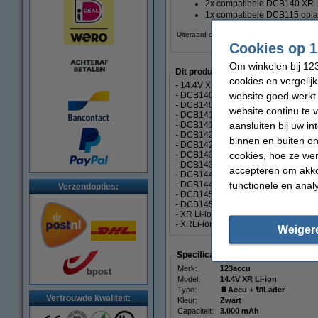
2x compatibele DCB140 XR Li-
1x compatibele DCB115 opla
Uiteraard ook op dit 123accu huismerk kwal
Cookies op 1
Om winkelen bij 123
Dit product vervangt partnummers
cookies en vergelij
- 14.4V XR Li-ion
website goed werkt.
- DCB140
- DCB140-XJ
website continu te 
- DCB141
aansluiten bij uw i
- DCB141-XJ
- DCB142
binnen en buiten on
- DCB142-XJ
cookies, hoe ze we
- DCB143
- DCB143-XJ
accepteren om akko
- DCB144
functionele en anal
- DCB144-XJ
Verzendopties:
- DCB145
- DCB145-XJ
- XR Li-ion 14.4V
- XRLi-ion14.4V
Weiger
Specificaties
Merk:
123accu
Model:
14.4V XR Li-ion
Type:
🔋Accu + 🔌Lader
Vertrouwde kwaliteit:
Kleur:
Zwart
Capaciteit:
3.000 mAh