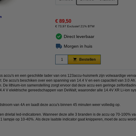
n
€ 89,50
€ 73,97 Exclusief 21% BTW
Direct leverbaar
Morgen in huis
Bestellen
uks accu's en een geschikte lader van ons 123accu-huismerk zijn volwaardige ver
De accu's beschiken over een spanning van 14.4 V en een capaciteit van 3.0 Ah. 
 De lithium-ion samenstelling zorgt ervoor dat deze accu een geringe zelfontladin
 14.4 V elektrische gereedschappen van DeWalt, waaronder alle 14.4V XR Li-ion 
stroom van 4A en laadt deze accu's binnen 45 minuten weer volledig op.
n drietal led-indicatoren. Wanneer deze alle 3 branden is de accu op 70-100% van 
1 lampje op 10-40%. Als deze laatste indicator gaat knipperen, moet de accu wor