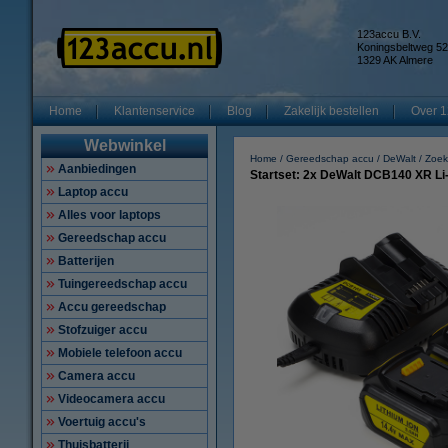
123accu B.V.
Koningsbeltweg 52
1329 AK Almere
Home
Klantenservice
Blog
Zakelijk bestellen
Over 1
Webwinkel
Home
Gereedschap accu
DeWalt
Zoek
Aanbiedingen
Startset: 2x DeWalt DCB140 XR Li-i
Laptop accu
Alles voor laptops
Gereedschap accu
Batterijen
Tuingereedschap accu
Accu gereedschap
Stofzuiger accu
Mobiele telefoon accu
Camera accu
Videocamera accu
Voertuig accu's
Thuisbatterij