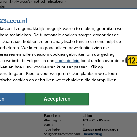
ion 14.4V accu's (met led indicatoren)
der
iteitsproduct 100% garantie.
23accu.nl
accu.nl zo gemakkelijk mogelijk voor u te maken, gebruiken we
:
kbare technieken. De functionele cookies zorgen ervoor dat de
 Daarnaast hebben ze een analytische functie die ons helpt de
verbeteren. We laten u graag alleen advertenties zien die
nteresses en willen daarom cookies gebruiken om uw gedrag
ze website te volgen. In ons
cookiebeleid
leest u alles over deze
rken en hoe u uw voorkeuren kunt aanpassen. Klik op
ord te gaan. Kiest u voor weigeren? Dan plaatsen we alleen
ytische cookies en gebruiken we technieken die daarop lijken.
en
Accepteren
Batterij type:
Li-ion
Afmetingen:
109 x 76 x 65 mm
Aantal:
2
Type kabel:
Europa met randaarde
Veiligheidsinformatieblad:
Handleiding