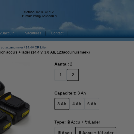
Telefoon: 0294-787125
E-mail:
info@123accu.nl
23accu.nl
Vacatures
Contact
 op accunummer
14.4V XR Li-ion
on accu's + lader (14.4 V, 3.0 Ah, 123accu huismerk)
Aantal:
2
1
2
Capaciteit:
3 Ah
3 Ah
4 Ah
6 Ah
Type:
🔋Accu + 🔌Lader
🔋Accu
🔋Accu + 🔌Lader