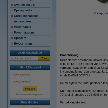
Overige accu's
Opslagmedia
vergrote
Gereedschapsets
Accessoires
Powerbanks
Power stations
Opladers
Helpcentrum
Zoek een product
Omschrijving
Zoek
Deze startset bestaande uit twee st
accu en DCB115 oplader van DeWalt. 
Mijn 123accu.nl
vermogenscapaciteit van circa 43 Wh.
in combinatie met een groot aantal
en de DeWalt DCD731
De meegleverde lader geeft een laad
Daarnaast is de accu voorzien van ee
Wachtwoord vergeten ?
70%, bij 2 lampjes op 25-50% en op 
Betaalopties:
Verpakkingsinhoud: