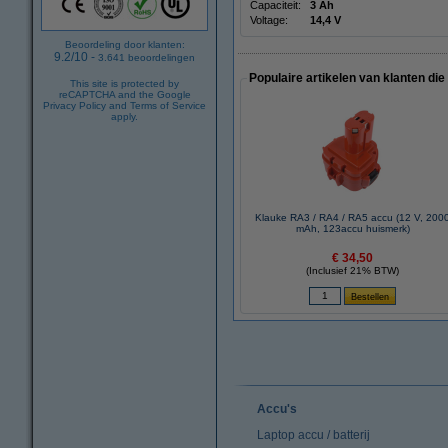
Capaciteit:
3 Ah
Voltage:
14,4 V
Beoordeling door klanten:
9.2
/
10
-
3.641
beoordelingen
Populaire artikelen van klanten die
This site is protected by
reCAPTCHA and the Google
Privacy Policy
and
Terms of Service
apply.
Klauke RA3 / RA4 / RA5 accu (12 V, 200
mAh, 123accu huismerk)
€ 34,50
(Inclusief 21% BTW)
Accu's
Laptop accu / batterij