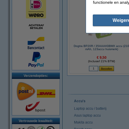
functionele en anal
Weiger
Dogtra BP20R / 35AAAH3BMX accu (21
mAh, 123accu huismerk)
€ 9,50
(Inclusief 21% BTW)
Verzendopties:
Accu's
Laptop accu / batterij
Asus laptop accu
Vertrouwde kwaliteit:
Makita accu