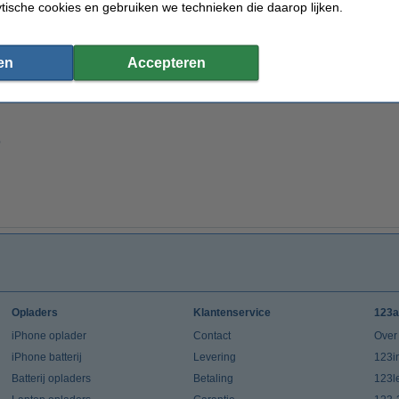
ytische cookies en gebruiken we technieken die daarop lijken.
en
Accepteren
0
Opladers
Klantenservice
123a
iPhone oplader
Contact
Over
iPhone batterij
Levering
123in
Batterij opladers
Betaling
123l