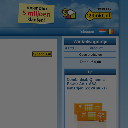
Inloggen
Winkelwagentje
Aantal
Product
Geen producten
Totaal:
€ 0,00
Tip!
Combi deal: Q-nomic
Power AA + AAA
batterijen (2x 24 stuks)