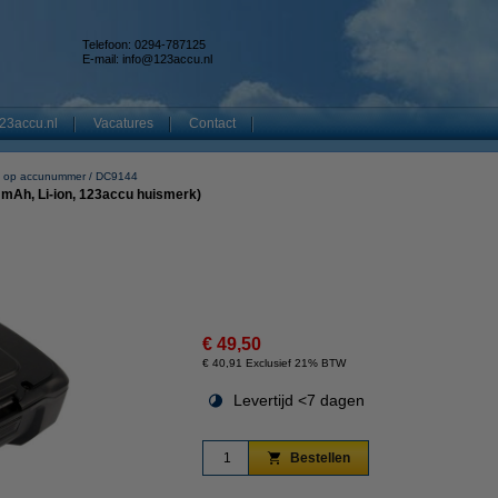
Telefoon: 0294-787125
E-mail:
info@123accu.nl
23accu.nl
Vacatures
Contact
 op accunummer
DC9144
 mAh, Li-ion, 123accu huismerk)
€ 49,50
€ 40,91 Exclusief 21% BTW
Levertijd <7 dagen
Bestellen