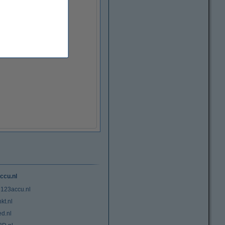
ccu.nl
 123accu.nl
kt.nl
ed.nl