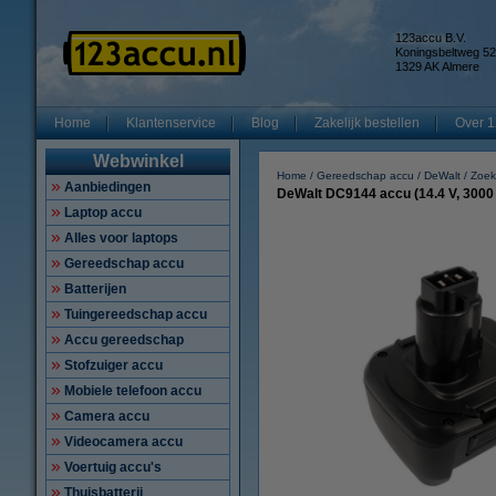
123accu B.V.
Koningsbeltweg 52
1329 AK Almere
Home
Klantenservice
Blog
Zakelijk bestellen
Over 1
Webwinkel
Home
Gereedschap accu
DeWalt
Zoek
Aanbiedingen
DeWalt DC9144 accu (14.4 V, 3000
Laptop accu
Alles voor laptops
Gereedschap accu
Batterijen
Tuingereedschap accu
Accu gereedschap
Stofzuiger accu
Mobiele telefoon accu
Camera accu
Videocamera accu
Voertuig accu's
Thuisbatterij