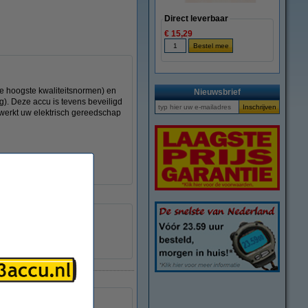
Direct leverbaar
€ 15,29
de hoogste kwaliteitsnormen) en
Nieuwsbrief
g). Deze accu is tevens beveiligd
u werkt uw elektrisch gereedschap
p te laden.