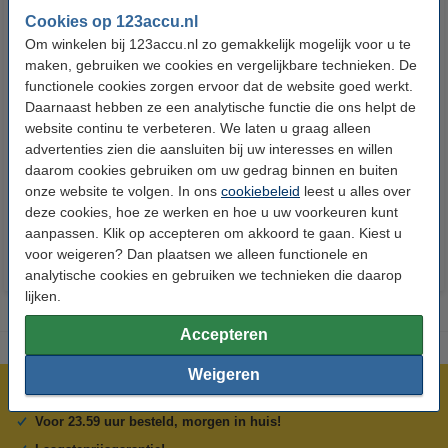
Cookies op 123accu.nl
Om winkelen bij 123accu.nl zo gemakkelijk mogelijk voor u te
maken, gebruiken we cookies en vergelijkbare technieken. De
functionele cookies zorgen ervoor dat de website goed werkt.
Daarnaast hebben ze een analytische functie die ons helpt de
123accu Xtreme Power AAA /
123accu Xtreme Power
website continu te verbeteren. We laten u graag alleen
MN2400 / LR03 alkaline batterij
knoopcellen multipack
advertenties zien die aansluiten bij uw interesses en willen
daarom cookies gebruiken om uw gedrag binnen en buiten
24 stuks
onze website te volgen. In ons
cookiebeleid
leest u alles over
€ 14,50
€ 13,05
€ 5,95
€ 5,36
Inclusief 21%
Inclusief 21% BTW
deze cookies, hoe ze werken en hoe u uw voorkeuren kunt
BTW
aanpassen. Klik op accepteren om akkoord te gaan. Kiest u
voor weigeren? Dan plaatsen we alleen functionele en
analytische cookies en gebruiken we technieken die daarop
lijken.
Accepteren
Weigeren
Meer dan 5 miljoen klanten!
Voor 23.59 uur besteld, morgen in huis!