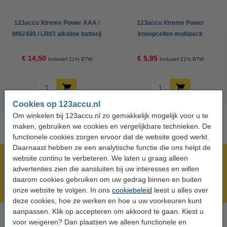
123accu Xtreme Power AAA /
123accu Xtreme Power
MN2400 / LR03 alkaline batterij
knoopcellen multipack
24 stuks
€ 14,50
€ 5,95
Inclusief 21% BTW
Inclusief 21% BTW
Cookies op 123accu.nl
Om winkelen bij 123accu.nl zo gemakkelijk mogelijk voor u te
maken, gebruiken we cookies en vergelijkbare technieken. De
functionele cookies zorgen ervoor dat de website goed werkt.
Daarnaast hebben ze een analytische functie die ons helpt de
website continu te verbeteren. We laten u graag alleen
Meer dan 5 miljoen klanten!
advertenties zien die aansluiten bij uw interesses en willen
Voor 23.59 uur besteld, morgen in huis!
daarom cookies gebruiken om uw gedrag binnen en buiten
Laagsteprijsgarantie!
onze website te volgen. In ons
cookiebeleid
leest u alles over
deze cookies, hoe ze werken en hoe u uw voorkeuren kunt
aanpassen. Klik op accepteren om akkoord te gaan. Kiest u
voor weigeren? Dan plaatsen we alleen functionele en
Hulp nodig? Bel ons op 0294-787125