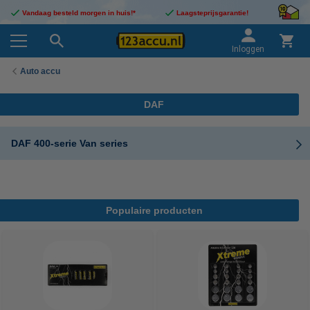
Vandaag besteld morgen in huis!*
Laagsteprijsgarantie!
Inloggen
Auto accu
DAF
DAF 400-serie Van series
Populaire producten