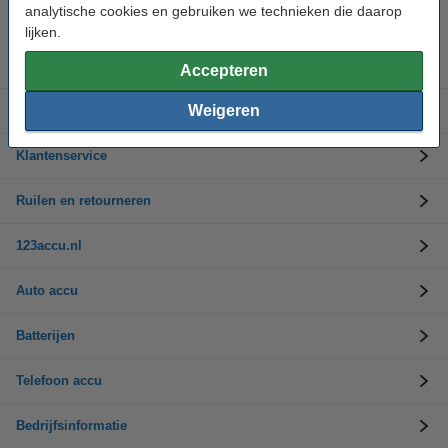
Op werkdagen van 9.00 tot 17.30 uur
analytische cookies en gebruiken we technieken die daarop
lijken.
Accu's
Accepteren
Weigeren
Opladers
Klantenservice
Ruilen en retourneren
123accu.nl
Auto accu
Batterijen
Telefoon accu
Bedrijfsinformatie