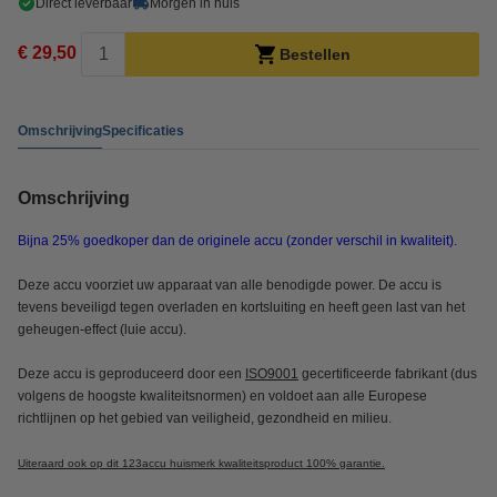
Direct leverbaar
Morgen in huis
€ 29,50
Bestellen
Omschrijving
Specificaties
Omschrijving
Bijna 25% goedkoper dan de originele accu (zonder verschil in kwaliteit).
Deze accu voorziet uw apparaat van alle benodigde power. De accu is
tevens beveiligd tegen overladen en kortsluiting en heeft geen last van het
geheugen-effect (luie accu).
Deze accu is geproduceerd door een
ISO9001
gecertificeerde fabrikant (dus
volgens de hoogste kwaliteitsnormen) en voldoet aan alle Europese
richtlijnen op het gebied van veiligheid, gezondheid en milieu.
Uiteraard ook op dit 123accu huismerk kwaliteitsproduct 100% garantie.