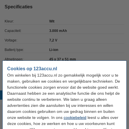
Specificaties
Kleur:
Wit
Capaciteit:
3.000 mAh
Voltage:
7,2 V
Batterij type:
Li-ion
Afmetingen:
45 x 37 x 51 mm
Cookies op 123accu.nl
Veiligheidsinformatieblad:
Handleiding
Om winkelen bij 123accu.nl zo gemakkelijk mogelijk voor u te
maken, gebruiken we cookies en vergelijkbare technieken. De
functionele cookies zorgen ervoor dat de website goed werkt.
Daarnaast hebben ze een analytische functie die ons helpt de
Populaire producten
website continu te verbeteren. We laten u graag alleen
advertenties zien die aansluiten bij uw interesses en willen
daarom cookies gebruiken om uw gedrag binnen en buiten
onze website te volgen. In ons
cookiebeleid
leest u alles over
deze cookies, hoe ze werken en hoe u uw voorkeuren kunt