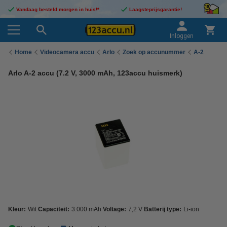
Vandaag besteld morgen in huis!*
Laagsteprijsgarantie!
Inloggen
Home
Videocamera accu
Arlo
Zoek op accunummer
A-2
Arlo A-2 accu (7.2 V, 3000 mAh, 123accu huismerk)
Kleur:
Wit
Capaciteit:
3.000 mAh
Voltage:
7,2 V
Batterij type:
Li-ion