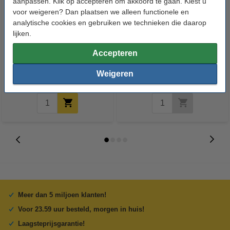
aanpassen. Klik op accepteren om akkoord te gaan. Kiest u
voor weigeren? Dan plaatsen we alleen functionele en
analytische cookies en gebruiken we technieken die daarop
lijken.
TP-Link TBL-71A2000 accu
123accu Xtreme Power AA /
(2000 mAh, 123accu huismerk)
MN1500 / LR6 alkaline batterij
Accepteren
(24 stuks, 2900 mAh)
€ 19,50
€ 13,05
Weigeren
Inclusief 21% BTW
Inclusief 21% BTW
Meer dan 5 miljoen klanten!
Voor 23.59 uur besteld, morgen in huis!
Laagsteprijsgarantie!