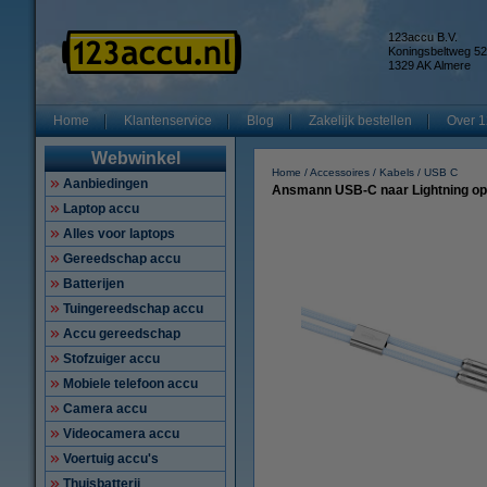
123accu B.V.
Koningsbeltweg 52
1329 AK Almere
Home
Klantenservice
Blog
Zakelijk bestellen
Over 1
Webwinkel
Home
Accessoires
Kabels
USB C
Aanbiedingen
Ansmann USB-C naar Lightning opl
Laptop accu
Alles voor laptops
Gereedschap accu
Batterijen
Tuingereedschap accu
Accu gereedschap
Stofzuiger accu
Mobiele telefoon accu
Camera accu
Videocamera accu
Voertuig accu's
Thuisbatterij