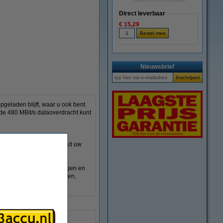
Direct leverbaar
€ 15,29
vergroten
Nieuwsbrief
eladen blijft, waar u ook bent.
j de 480 MBit/s dataoverdracht kunt
 De kabel is voorzien van
artphone. U heeft zo altijd uw
l eenvoudig kunt bevestigen en
wbare combinatie van opladen,