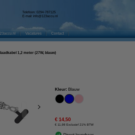
Telefoon: 0294-787125
E-mail:
info@123accu.nl
23accu.nl
Vacatures
Contact
aadkabel 1,2 meter (27W, blauw)
Kleur:
Blauw
€ 14,50
€ 11,98 Exclusief 21% BTW
Direct leverbaar