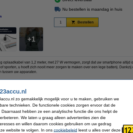
Nu bestellen is maandag in huis
n
vergroten
Bestellen
1
plaadkabel van 1,2 meter, met 27 W vermogen, zorgt dat uw smartphone altijd opg
 of sporten, u hoeft zich nooit meer zorgen te maken over een lege batterij. Dankzi
n tussen uw apparaten.
u de blauwe kabel comfortabel om uw nek en combineert u functionaliteit met stijl.
ingen die zorgen voor een lange levensduur en een veilige bevestiging aan uw sm
23accu.nl
ze kwijtraakt of in de tas verstrikt raakt.
accu.nl zo gemakkelijk mogelijk voor u te maken, gebruiken we
t geleverd met twee bevestigingsplaten voor uw smartphonehoes, zodat u de kabe
kbare technieken. De functionele cookies zorgen ervoor dat de
ect voor onderweg, op kantoor of tijdens activiteiten buiten, en biedt u een betrou
ak in één compact ontwerp.
 Daarnaast hebben ze een analytische functie die ons helpt de
verbeteren. We laten u graag alleen advertenties zien die
nteresses en willen daarom cookies gebruiken om uw gedrag
ze website te volgen. In ons
cookiebeleid
leest u alles over deze
Input connector:
USB-C