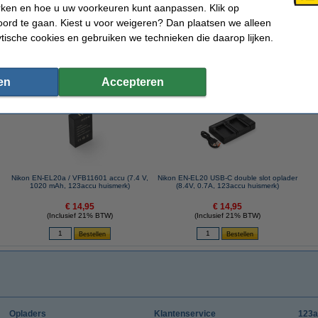
Output connector:
Lightning
rken en hoe u uw voorkeuren kunt aanpassen. Klik op
Afmetingen:
84 cm x 29 mm x 196 mm
ord te gaan. Kiest u voor weigeren? Dan plaatsen we alleen
Aantal:
1
ytische cookies en gebruiken we technieken die daarop lijken.
Schrijfsnelheid:
480 MB/s
 dit artikel ook besteld hebben
en
Accepteren
Nikon EN-EL20a / VFB11601 accu (7.4 V,
Nikon EN-EL20 USB-C double slot oplader
1020 mAh, 123accu huismerk)
(8.4V, 0.7A, 123accu huismerk)
€ 14,95
€ 14,95
(Inclusief 21% BTW)
(Inclusief 21% BTW)
Opladers
Klantenservice
123a