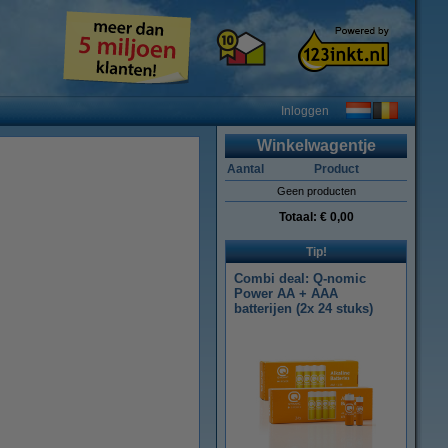
Inloggen
Winkelwagentje
Aantal
Product
Geen producten
Totaal:
€ 0,00
Tip!
Combi deal: Q-nomic
Power AA + AAA
batterijen (2x 24 stuks)