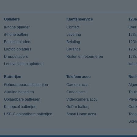
Opladers
Klantenservice
123a
iPhone oplader
Contact
Over
iPhone batterij
Levering
123in
Batterij opladers
Betaling
123l
Laptop opladers
Garantie
123-
Druppelladers
Ruilen en retourneren
123s
Lenovo laptop opladers
kabe
Batterijen
Telefoon accu
Bedr
Gehoorapparaat batterijen
Camera accu
Alge
Alkaline batterijen
Canon accu
Thui
Oplaadbare batterijen
Videocamera accu
Priv
Knoopcel batterijen
GoPro batterij
Cook
USB-C oplaadbare batterijen
Smart Home accu
Toeg
Site