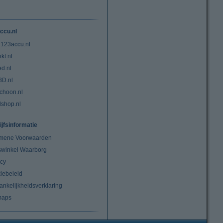
ccu.nl
 123accu.nl
kt.nl
ed.nl
3D.nl
choon.nl
lshop.nl
ijfsinformatie
mene Voorwaarden
swinkel Waarborg
acy
iebeleid
ankelijkheidsverklaring
maps