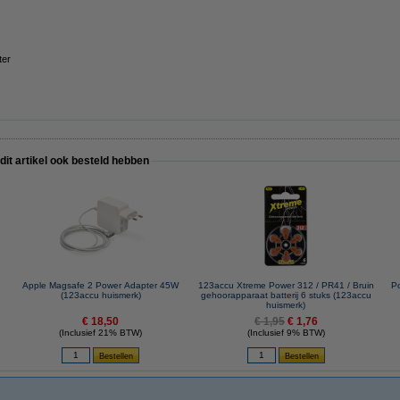
ter
 dit artikel ook besteld hebben
Apple Magsafe 2 Power Adapter 45W
123accu Xtreme Power 312 / PR41 / Bruin
P
(123accu huismerk)
gehoorapparaat batterij 6 stuks (123accu
huismerk)
€ 18,50
€ 1,95
€ 1,76
(Inclusief 21% BTW)
(Inclusief 9% BTW)