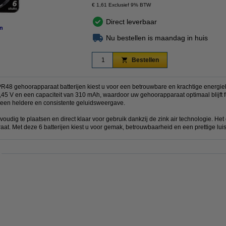
€ 1,61 Exclusief 9% BTW
Direct leverbaar
n
Nu bestellen is maandag in huis
Bestellen
48 gehoorapparaat batterijen kiest u voor een betrouwbare en krachtige energieb
,45 V en een capaciteit van 310 mAh, waardoor uw gehoorapparaat optimaal blijft f
p een heldere en consistente geluidsweergave.
nvoudig te plaatsen en direct klaar voor gebruik dankzij de zink air technologie. He
t. Met deze 6 batterijen kiest u voor gemak, betrouwbaarheid en een prettige luis
: