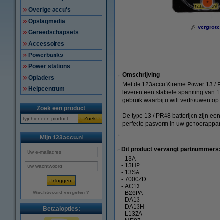
Overige accu's
Opslagmedia
vergrote
Gereedschapsets
Accessoires
Powerbanks
Power stations
Omschrijving
Opladers
Met de 123accu Xtreme Power 13 / PR
Helpcentrum
leveren een stabiele spanning van 1
gebruik waarbij u wilt vertrouwen o
Zoek een product
De type 13 / PR48 batterijen zijn ee
Zoek
perfecte pasvorm in uw gehoorapparaa
Mijn 123accu.nl
Dit product vervangt partnummers
- 13A
- 13HP
- 13SA
- 7000ZD
- AC13
Wachtwoord vergeten ?
- B26PA
- DA13
- DA13H
Betaalopties:
- L13ZA