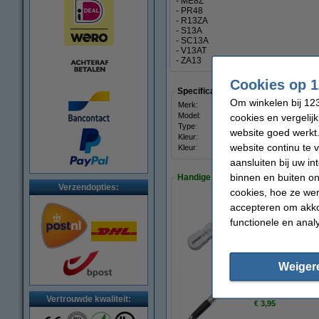
- ME8Z
- PR48
- R13ZA
- S13A
- SC13A
- V13AT
- ZA13
Cookies op 1
Specificaties
Om winkelen bij 123
Merk:
123accu
Model:
Xtreme Power
cookies en vergelij
Type:
13
website goed werkt.
Kleur:
oranje
website continu te 
Kleur:
Oranje
aansluiten bij uw i
binnen en buiten on
Handige accessoires!
Verzendopties:
cookies, hoe ze we
accepteren om akko
PowerOne opberg
functionele en anal
€ 2,95
€ 2,66
Weiger
Rayovac magneet
Vertrouwde kwaliteit:
€ 3,95