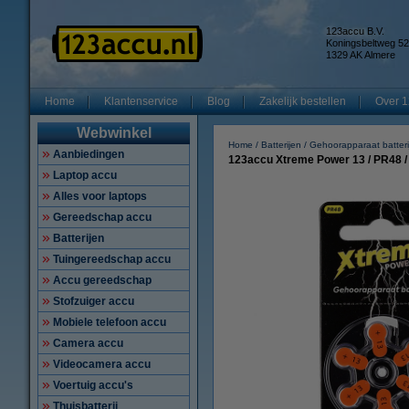
123accu B.V.
Koningsbeltweg 52
1329 AK Almere
Home
Klantenservice
Blog
Zakelijk bestellen
Over 1
Webwinkel
Home
Batterijen
Gehoorapparaat batteri
Aanbiedingen
123accu Xtreme Power 13 / PR48 / 
Laptop accu
Alles voor laptops
Gereedschap accu
Batterijen
Tuingereedschap accu
Accu gereedschap
Stofzuiger accu
Mobiele telefoon accu
Camera accu
Videocamera accu
Voertuig accu's
Thuisbatterij