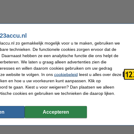
23accu.nl
accu.nl zo gemakkelijk mogelijk voor u te maken, gebruiken we
Capaciteit:
310 mAh
kbare technieken. De functionele cookies zorgen ervoor dat de
Voltage:
1,45 V
Batterij type:
Zink air
 Daarnaast hebben ze een analytische functie die ons helpt de
Aantal:
6
verbeteren. We laten u graag alleen advertenties zien die
nteresses en willen daarom cookies gebruiken om uw gedrag
ze website te volgen. In ons
cookiebeleid
leest u alles over deze
rken en hoe u uw voorkeuren kunt aanpassen. Klik op
ord te gaan. Kiest u voor weigeren? Dan plaatsen we alleen
doosje
ytische cookies en gebruiken we technieken die daarop lijken.
en
Accepteren
pen