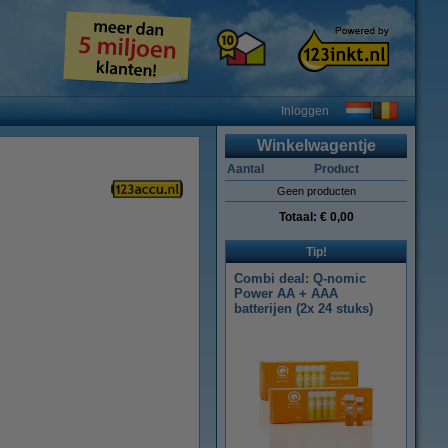
Inloggen
Winkelwagentje
Aantal
Product
Geen producten
Totaal:
€ 0,00
Tip!
Combi deal: Q-nomic
Power AA + AAA
batterijen (2x 24 stuks)