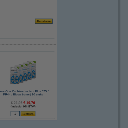
owerOne Cochlear Implant Plus 675 /
PR44 / Blauw batterij 30 stuks
€ 21,95
€ 19,76
(Inclusief 9% BTW)