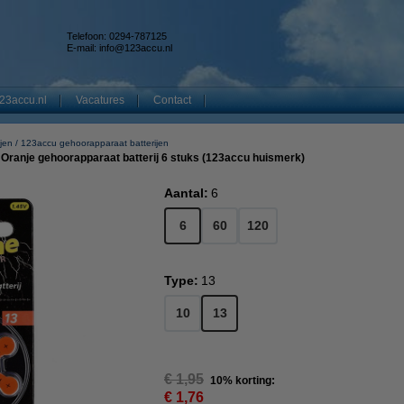
Telefoon: 0294-787125
E-mail:
info@123accu.nl
23accu.nl
Vacatures
Contact
jen
123accu gehoorapparaat batterijen
Oranje gehoorapparaat batterij 6 stuks (123accu huismerk)
Aantal:
6
6
60
120
Type:
13
10
13
€ 1,95
10% korting:
€ 1,76