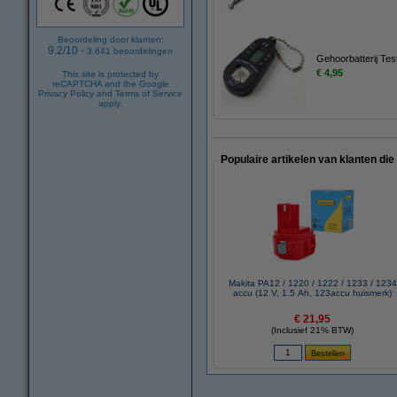
Beoordeling door klanten:
9.2
/
10
-
3.641
beoordelingen
Gehoorbatterij Tes
€ 4,95
This site is protected by
reCAPTCHA and the Google
Privacy Policy
and
Terms of Service
apply.
Populaire artikelen van klanten die
Makita PA12 / 1220 / 1222 / 1233 / 1234
accu (12 V, 1.5 Ah, 123accu huismerk)
€ 21,95
(Inclusief 21% BTW)