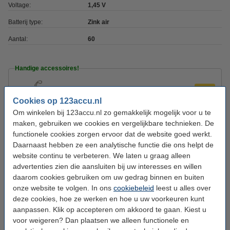
Voltage:
1,45 V
Batterij type:
Zink air
Aantal:
60
Handige accessoires!
PowerOne opbergdoosje
€ 2,95
Cookies op 123accu.nl
Om winkelen bij 123accu.nl zo gemakkelijk mogelijk voor u te
maken, gebruiken we cookies en vergelijkbare technieken. De
Rayovac magneetpen
functionele cookies zorgen ervoor dat de website goed werkt.
€ 3,95
Daarnaast hebben ze een analytische functie die ons helpt de
website continu te verbeteren. We laten u graag alleen
Gehoorbatterij Tester
advertenties zien die aansluiten bij uw interesses en willen
€ 4,95
daarom cookies gebruiken om uw gedrag binnen en buiten
onze website te volgen. In ons
cookiebeleid
leest u alles over
deze cookies, hoe ze werken en hoe u uw voorkeuren kunt
Dit product vervangt partnummers:
aanpassen. Klik op accepteren om akkoord te gaan. Kiest u
10A
L10ZA
10AE
ME10Z
voor weigeren? Dan plaatsen we alleen functionele en
10DS
P10