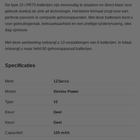
De type 10 / PR70 batterijen zijn eenvoudig te plaatsen en direct klaar voor
gebruik dankzij de zink air technologie. Het kleine formaat zorgt voor een
perfecte pasvorm in compacte gehoorapparaten. Met deze batterijen kiest u
voor gebruiksgemak, betrouwbaarheid en een prettige luisterervaring, elke
dag opnieuw.
Met deze aanbieding ontvangt u 10 verpakkingen van 6 batterijen. In totaal
ontvangt u maar liefst 60 gehoorapparaat batterijen.
Specificaties
Merk:
123accu
Model:
Xtreme Power
Type:
10
Kleur:
Geel
Kleur:
Geel
Capaciteit:
105 mAh