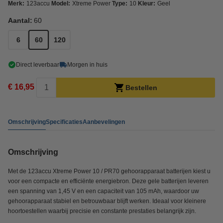
Merk:
123accu
Model:
Xtreme Power
Type:
10
Kleur:
Geel
Aantal:
60
6
60
120
Direct leverbaar
Morgen in huis
€ 16,95
Bestellen
Omschrijving
Specificaties
Aanbevelingen
Omschrijving
Met de 123accu Xtreme Power 10 / PR70 gehoorapparaat batterijen kiest u
voor een compacte en efficiënte energiebron. Deze gele batterijen leveren
een spanning van 1,45 V en een capaciteit van 105 mAh, waardoor uw
gehoorapparaat stabiel en betrouwbaar blijft werken. Ideaal voor kleinere
hoortoestellen waarbij precisie en constante prestaties belangrijk zijn.