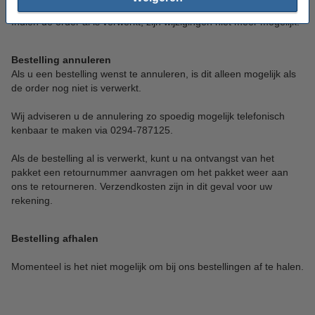
Indien de order al is verwerkt, zijn wijzigingen niet meer mogelijk.
Bestelling annuleren
Als u een bestelling wenst te annuleren, is dit alleen mogelijk als
de order nog niet is verwerkt.
Wij adviseren u de annulering
zo spoedig mogelijk
telefonisch
kenbaar te maken via 0294-787125.
Als de bestelling al is verwerkt, kunt u na ontvangst van het
pakket een retournummer aanvragen om het pakket weer aan
ons te retourneren. Verzendkosten zijn in dit geval voor uw
rekening.
Bestelling afhalen
Momenteel is het niet mogelijk om bij ons bestellingen af te halen.