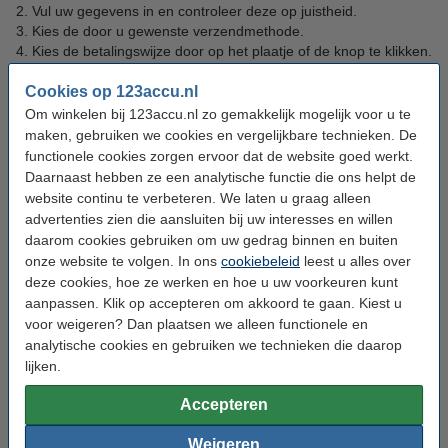
Vul uw gegevens in en controleer deze op juistheid.
Kies de door u gewenste verzendmethode.
Kies de betalingswijze door op het plaatje of de knop te klikken.
Uw bestelling is nu afgerond, u ontvangt hiervan een
Cookies op 123accu.nl
orderbevestiging per e-mail.
Om winkelen bij 123accu.nl zo gemakkelijk mogelijk voor u te
maken, gebruiken we cookies en vergelijkbare technieken. De
Problemen bij bestellen
functionele cookies zorgen ervoor dat de website goed werkt.
• Klik
hier
als uw winkelwagentje leeg blijft wanneer u een product
Daarnaast hebben ze een analytische functie die ons helpt de
toe wilt voegen.
website continu te verbeteren. We laten u graag alleen
• Klik
hier
als uw winkelwagentje leeg raakt na het inloggen.
advertenties zien die aansluiten bij uw interesses en willen
• Klik
hier
als u problemen heeft met het menu, of helemaal geen
daarom cookies gebruiken om uw gedrag binnen en buiten
menu links kunt zien.
onze website te volgen. In ons
cookiebeleid
leest u alles over
deze cookies, hoe ze werken en hoe u uw voorkeuren kunt
Bestelling wijzigen
aanpassen. Klik op accepteren om akkoord te gaan. Kiest u
Controleer altijd de bestelling en uw gegevens zorgvuldig voordat
voor weigeren? Dan plaatsen we alleen functionele en
u de bestelling afrondt. Door onze logistieke systemen wordt een
analytische cookies en gebruiken we technieken die daarop
order razendsnel verwerkt. Hierdoor zijn wij niet altijd in staat om
lijken.
een bestelling nog aan te passen.
Accepteren
Wij adviseren wijzigingen
zo spoedig mogelijk
telefonisch te
melden via 0294-787125.
Weigeren