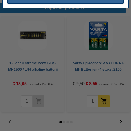
Populaire producten
123accu Xtreme Power AA /
Varta Oplaadbare AA / HR6 Ni-
MN1500 / LR6 alkaline batterij
Mh Batterijen (4 stuks, 2100
(24 stuks, 2900 mAh)
mAh)
€ 13,05
€ 9,50
€ 8,55
Inclusief 21% BTW
Inclusief 21% BTW