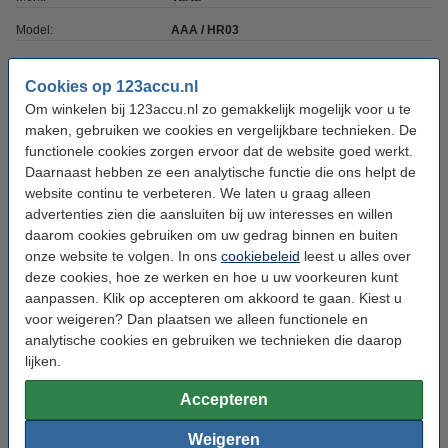
Model:
AAA / HR03
Type:
Batterij
Cookies op 123accu.nl
Capaciteit:
550 mAh
Om winkelen bij 123accu.nl zo gemakkelijk mogelijk voor u te
Voltage:
maken, gebruiken we cookies en vergelijkbare technieken. De
1,2 V
functionele cookies zorgen ervoor dat de website goed werkt.
Batterij type:
Ni-MH
Daarnaast hebben ze een analytische functie die ons helpt de
website continu te verbeteren. We laten u graag alleen
Afmetingen:
10 x 10 x 44 mm
advertenties zien die aansluiten bij uw interesses en willen
Aantal:
4
daarom cookies gebruiken om uw gedrag binnen en buiten
onze website te volgen. In ons
cookiebeleid
leest u alles over
Type kabel:
Geen
deze cookies, hoe ze werken en hoe u uw voorkeuren kunt
Oplaadbaar:
Ja
aanpassen. Klik op accepteren om akkoord te gaan. Kiest u
voor weigeren? Dan plaatsen we alleen functionele en
analytische cookies en gebruiken we technieken die daarop
Dit product vervangt partnummers:
lijken.
58397
AAA
58397101402
HR03
Accepteren
Weigeren