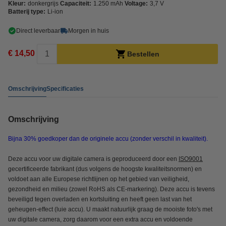
Kleur:
donkergrijs
Capaciteit:
1.250 mAh
Voltage:
3,7 V
Batterij type:
Li-ion
Direct leverbaar
Morgen in huis
€ 14,50
Bestellen
Omschrijving
Specificaties
Omschrijving
Bijna 30% goedkoper dan de originele accu (zonder verschil in kwaliteit).
Deze accu voor uw digitale camera is geproduceerd door een
ISO9001
gecertificeerde fabrikant (dus volgens de hoogste kwaliteitsnormen) en
voldoet aan alle Europese richtlijnen op het gebied van veiligheid,
gezondheid en milieu (zowel RoHS als CE-markering). Deze accu is tevens
beveiligd tegen overladen en kortsluiting en heeft geen last van het
geheugen-effect (luie accu). U maakt natuurlijk graag de mooiste foto's met
uw digitale camera, zorg daarom voor een extra accu en voldoende