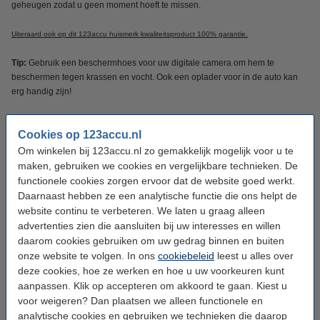
geheugen zodat u geen moment hoeft te missen.
Uiteraard ook op dit 123accu huismerk kwaliteitsproduct 100% garantie.
Tip:
Gebruik een beschermhoes voor uw digitale camera om hem te
beschermen tegen krassen en vocht. Ook een oplader voor in de auto kan
erg handig zijn!
Specificaties
Cookies op 123accu.nl
Om winkelen bij 123accu.nl zo gemakkelijk mogelijk voor u te
maken, gebruiken we cookies en vergelijkbare technieken. De
Kleur:
donkergrijs
functionele cookies zorgen ervoor dat de website goed werkt.
Capaciteit:
1.250 mAh
Daarnaast hebben ze een analytische functie die ons helpt de
website continu te verbeteren. We laten u graag alleen
Voltage:
3,7 V
advertenties zien die aansluiten bij uw interesses en willen
Batterij type:
Li-ion
daarom cookies gebruiken om uw gedrag binnen en buiten
onze website te volgen. In ons
cookiebeleid
leest u alles over
Afmetingen:
42 x 36 x 10 mm
deze cookies, hoe ze werken en hoe u uw voorkeuren kunt
Veiligheidsinformatieblad:
Handleiding
aanpassen. Klik op accepteren om akkoord te gaan. Kiest u
voor weigeren? Dan plaatsen we alleen functionele en
analytische cookies en gebruiken we technieken die daarop