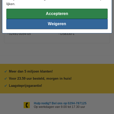
Dit product vervangt partnummers:
lijken.
02491-0028-00
3
02491-0028-01
76122200001000000E+11
Accepteren
02491-0028-05
BATS8
02491-0045-00
BLI-315
02491-0054-01
BT.8530A
Weigeren
02491-0054-02
BT.8530A.001
02491-0054-04
D018-05-8023
02491-0054-05
DS8330-1
Meer dan 5 miljoen klanten!
Voor 23.59 uur besteld, morgen in huis!
Laagsteprijsgarantie!
Hulp nodig? Bel ons op 0294-787125
Op werkdagen van 9.00 tot 17.30 uur