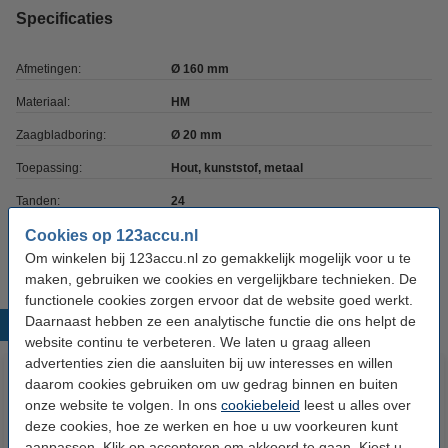
Specificaties
Afmetingen:
Ø 160 mm
Materiaal:
HM
Zaagbladboring:
Ø 20 mm
Toepassing:
Hout, kunststof, metaal
Tanden:
24
Breedte zaagblad:
Cookies op 123accu.nl
1.2 mm
Om winkelen bij 123accu.nl zo gemakkelijk mogelijk voor u te
maken, gebruiken we cookies en vergelijkbare technieken. De
functionele cookies zorgen ervoor dat de website goed werkt.
Daarnaast hebben ze een analytische functie die ons helpt de
Populaire producten
website continu te verbeteren. We laten u graag alleen
advertenties zien die aansluiten bij uw interesses en willen
daarom cookies gebruiken om uw gedrag binnen en buiten
onze website te volgen. In ons
cookiebeleid
leest u alles over
deze cookies, hoe ze werken en hoe u uw voorkeuren kunt
aanpassen. Klik op accepteren om akkoord te gaan. Kiest u