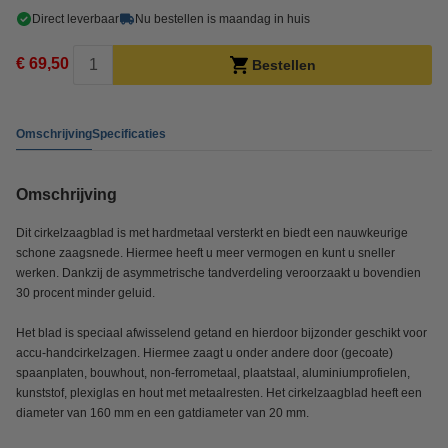
Direct leverbaar
Nu bestellen is maandag in huis
€ 69,50
Bestellen
Omschrijving
Specificaties
Omschrijving
Dit cirkelzaagblad is met hardmetaal versterkt en biedt een nauwkeurige
schone zaagsnede. Hiermee heeft u meer vermogen en kunt u sneller
werken. Dankzij de asymmetrische tandverdeling veroorzaakt u bovendien
30 procent minder geluid.
Het blad is speciaal afwisselend getand en hierdoor bijzonder geschikt voor
accu-handcirkelzagen. Hiermee zaagt u onder andere door (gecoate)
spaanplaten, bouwhout, non-ferrometaal, plaatstaal, aluminiumprofielen,
kunststof, plexiglas en hout met metaalresten. Het cirkelzaagblad heeft een
diameter van 160 mm en een gatdiameter van 20 mm.