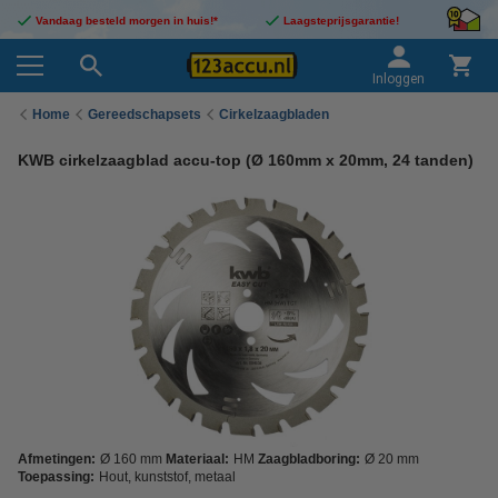
Vandaag besteld morgen in huis!*
Laagsteprijsgarantie!
Inloggen
Home
Gereedschapsets
Cirkelzaagbladen
KWB cirkelzaagblad accu-top (Ø 160mm x 20mm, 24 tanden)
Afmetingen:
Ø 160 mm
Materiaal:
HM
Zaagbladboring:
Ø 20 mm
Toepassing:
Hout, kunststof, metaal