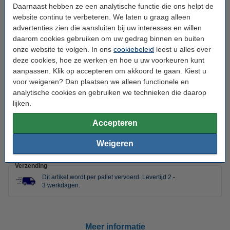
Noodstroom functie:
Ja, tot 2500 W continu
Daarnaast hebben ze een analytische functie die ons helpt de
website continu te verbeteren. We laten u graag alleen
Diepte van ontlading:
90%
advertenties zien die aansluiten bij uw interesses en willen
Waterproof:
IP65
daarom cookies gebruiken om uw gedrag binnen en buiten
onze website te volgen. In ons
cookiebeleid
leest u alles over
Aantal:
1
deze cookies, hoe ze werken en hoe u uw voorkeuren kunt
aanpassen. Klik op accepteren om akkoord te gaan. Kiest u
Aantal cellen:
30
voor weigeren? Dan plaatsen we alleen functionele en
Energieverbruik (actief):
4.000 W
analytische cookies en gebruiken we technieken die daarop
lijken.
Extra info:
Veiligheidsblad
Accepteren
Handleiding:
PDF
Batterij type:
Li-FePO4
Weigeren
Verzending
Dit artikel wordt per pallet vervoerd. Levertijd 2 -
3 werkdagen
.
Meer informatie