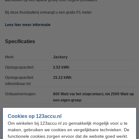
aansluiten op een aparte groep voor hogere prestaties.
Bij deze thuisbatterij ontvangt u een gratis P1 meter.
Lees hier meer informatie
Specificaties
Merk:
Jackery
Opslagcapaciteit:
2.52 kWh
Opslagcapaciteit
15.12 kWh
uitbreidbaar tot:
Ontlaadvermogen:
800 Watt via het stopcontact, tot 2500 Watt op
een eigen groep
Afmetingen:
48,5 x 28,2 x 24,8 cm
Cookies op 123accu.nl
Type:
Thuisbatterij
Om winkelen bij 123accu.nl zo gemakkelijk mogelijk voor u te
maken, gebruiken we cookies en vergelijkbare technieken. De
Toepassing:
Stroomvoorziening
functionele cookies zorgen ervoor dat de website goed werkt.