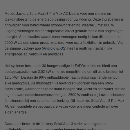
Met de Jackery SolarVault 3 Pro Max AC kiest u voor een slimme en
toekomstbestendige energieoplossing voor uw woning. Deze thuisbatterij is
ontworpen voor betrouwbare stroomvoorziening, waarbij u met 800 W
uitgangsvermogen via het stopcontact direct gebruik maakt van opgeslagen
energie. Voor situaties waarin meer vermogen nodig is, kan dit oplopen tot
2500 W via een eigen groep, wat zorgt voor extra flexibiliteit in gebruik. Via
de slimme Jackery app (
Android
&
iOS
) heeft u realtime inzicht in uw
energieopslag, verbruik en prestaties.
Het systeem bestaat uit 30 hoogwaardige Li-FePO4 cellen en biedt een
opslagcapaciteit van 2,52 kWh, met de mogelijkheid om dit uit te breiden tot
12,6 kWh. Dankzij de 90% ontlaaddiepte haalt u maximaal rendement uit
elke laadcyclus. De thuisbatterij is bovendien voorzien van een IP65-
classificatie, waardoor deze bestand is tegen stof, vocht en spatwater. Met de
ingebouwde noodstroomvoorziening tot 2500 W continu blijft uw huishouden
functioneren bij een stroomonderbreking. Dit maakt de SolarVault 3 Pro Max
AC een complete en betrouwbare keuze voor wie meer controle wil over
eigen energie.
Daarnaast beschikt de Jackery SolarVault 3 serie over uitgebreide
veiligheidsvoorzieningen, waaronder temperatuurdetectie op de