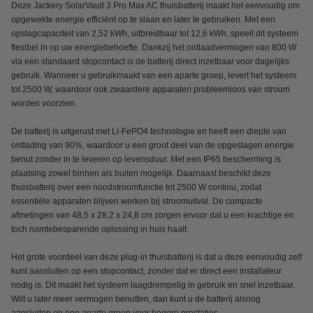
Deze Jackery SolarVault 3 Pro Max AC thuisbatterij maakt het eenvoudig om
opgewekte energie efficiënt op te slaan en later te gebruiken. Met een
opslagcapaciteit van 2,52 kWh, uitbreidbaar tot 12,6 kWh, speelt dit systeem
flexibel in op uw energiebehoefte. Dankzij het ontlaadvermogen van 800 W
via een standaard stopcontact is de batterij direct inzetbaar voor dagelijks
gebruik. Wanneer u gebruikmaakt van een aparte groep, levert het systeem
tot 2500 W, waardoor ook zwaardere apparaten probleemloos van stroom
worden voorzien.
De batterij is uitgerust met Li-FePO4 technologie en heeft een diepte van
ontlading van 90%, waardoor u een groot deel van de opgeslagen energie
benut zonder in te leveren op levensduur. Met een IP65 bescherming is
plaatsing zowel binnen als buiten mogelijk. Daarnaast beschikt deze
thuisbatterij over een noodstroomfunctie tot 2500 W continu, zodat
essentiële apparaten blijven werken bij stroomuitval. De compacte
afmetingen van 48,5 x 28,2 x 24,8 cm zorgen ervoor dat u een krachtige en
toch ruimtebesparende oplossing in huis haalt.
Het grote voordeel van deze plug-in thuisbatterij is dat u deze eenvoudig zelf
kunt aansluiten op een stopcontact, zonder dat er direct een installateur
nodig is. Dit maakt het systeem laagdrempelig in gebruik en snel inzetbaar.
Wilt u later meer vermogen benutten, dan kunt u de batterij alsnog