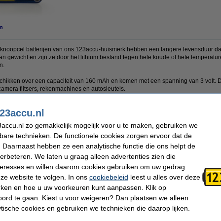
n
noopcel batterijen van ons 123accu-huismerk hebben een langere levensduur dan b
van gewicht en zijn ze door het lithium bestand tegen hele koude of hete temperatur
n.
schikken over een capaciteit van 160 mAh en komen met een spanning van 3 volt. 
amera flitsers, rekenmachines en autosleutels.
CR2025 knoopcel batterijen.
23accu.nl
accu.nl zo gemakkelijk mogelijk voor u te maken, gebruiken we
kbare technieken. De functionele cookies zorgen ervoor dat de
Afmetingen:
20 x 20 x 2,5 mm
 Daarnaast hebben ze een analytische functie die ons helpt de
Aantal:
50
Oplaadbaar:
Nee
verbeteren. We laten u graag alleen advertenties zien die
Veiligheidsinformatieblad:
Handleiding
nteresses en willen daarom cookies gebruiken om uw gedrag
ze website te volgen. In ons
cookiebeleid
leest u alles over deze
rken en hoe u uw voorkeuren kunt aanpassen. Klik op
ord te gaan. Kiest u voor weigeren? Dan plaatsen we alleen
 dit artikel ook besteld hebben
ytische cookies en gebruiken we technieken die daarop lijken.