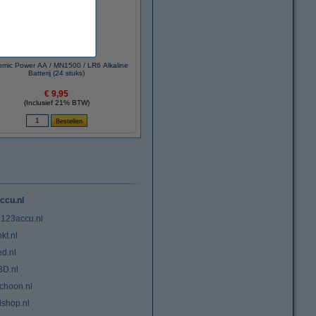
mic Power AA / MN1500 / LR6 Alkaline
Batterij (24 stuks)
€ 9,95
(Inclusief 21% BTW)
ccu.nl
 123accu.nl
kt.nl
ed.nl
3D.nl
choon.nl
lshop.nl