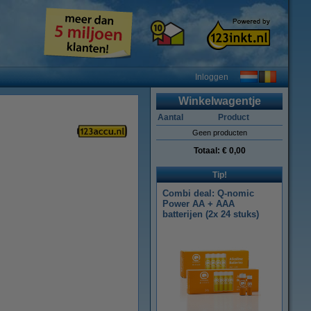
Inloggen
Winkelwagentje
Aantal
Product
Geen producten
Totaal:
€ 0,00
Tip!
Combi deal: Q-nomic
Power AA + AAA
batterijen (2x 24 stuks)