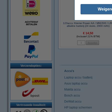
Weiger
123accu Xtreme Power AA / MN1500 / L
alkaline batterij (24 stuks, 2900 mAh)
€ 14,50
(Inclusief 21% BTW)
Verzendopties:
Accu's
Laptop accu / batterij
Asus laptop accu
Makita accu
Bosch accu
DeWalt accu
Vertrouwde kwaliteit:
HP laptop schermen