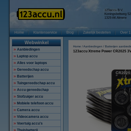
123accu B.V.
Koningsbeltweg 52
1329 AK Almere
Home
Klantenservice
Blog
Zakelijk bestellen
Over 1
Webwinkel
Home
Aanbiedingen
Batterijen aanbied
Aanbiedingen
123accu Xtreme Power CR2025 3V L
Laptop accu
Alles voor laptops
Gereedschap accu
Batterijen
Tuingereedschap accu
Accu gereedschap
Stofzuiger accu
Mobiele telefoon accu
Camera accu
Videocamera accu
Voertuig accu's
Thuisbatterij