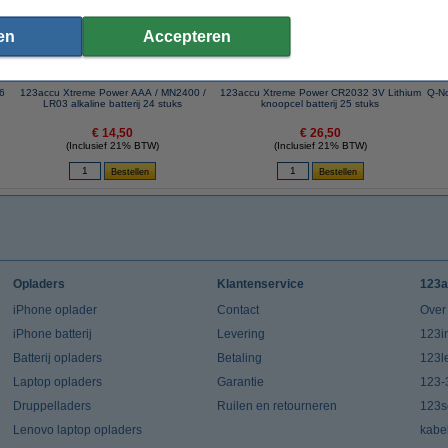
en
Accepteren
R6
123accu Xtreme Power AAA / MN2400 /
123accu Xtreme Power CR2032 3V Lithium
Q-No
LR03 alkaline batterij 24 stuks
knoopcel batterij 25 stuks
€ 14,50
€ 26,50
(Inclusief 21% BTW)
(Inclusief 21% BTW)
Opladers
Klantenservice
123a
iPhone oplader
Contact
Over
iPhone batterij
Levering
123in
Batterij opladers
Betaling
123l
Laptop opladers
Garantie
123-
Druppelladers
Ruilen en retourneren
123s
Lenovo laptop opladers
kabe