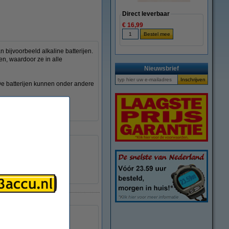
Direct leverbaar
€ 16,99
ijvoorbeeld alkaline batterijen.
en, waardoor ze in alle
Nieuwsbrief
De batterijen kunnen onder andere