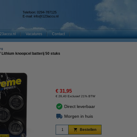
Telefoon: 0294-787125
E-mail:
info@123accu.nl
23accu.nl
Vacatures
Contact
ing
ithium knoopcel batterij 50 stuks
€ 31,95
€ 26,40 Exclusief 21% BTW
Direct leverbaar
Morgen in huis
Bestellen