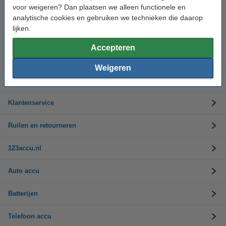
voor weigeren? Dan plaatsen we alleen functionele en
analytische cookies en gebruiken we technieken die daarop
Hulp nodig? Bel ons op 0294-787125
Op werkdagen van 9.00 tot 17.30 uur
lijken.
Accepteren
Accu's
Weigeren
Opladers
Klantenservice
Ruilen en retourneren
123accu.nl
Auto accu
Batterijen
Telefoon accu