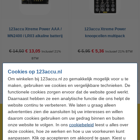
123accu Xtreme Power AAA /
123accu Xtreme Power
MN2400 / LR03 alkaline batterij
knoopcellen multipack
24 stuks
€ 14,50
€ 13,05
€ 5,95
€ 5,36
Inclusief 21%
Inclusief 21% BTW
BTW
Cookies op 123accu.nl
Om winkelen bij 123accu.nl zo gemakkelijk mogelijk voor u te
maken, gebruiken we cookies en vergelijkbare technieken. De
functionele cookies zorgen ervoor dat de website goed werkt.
Daarnaast hebben ze een analytische functie die ons helpt de
website continu te verbeteren. We laten u graag alleen
advertenties zien die aansluiten bij uw interesses en willen
Meer dan 5 miljoen klanten!
daarom cookies gebruiken om uw gedrag binnen en buiten
Voor 23.59 uur besteld, morgen in huis!
onze website te volgen. In ons
cookiebeleid
leest u alles over
Laagsteprijsgarantie!
deze cookies, hoe ze werken en hoe u uw voorkeuren kunt
aanpassen. Klik op accepteren om akkoord te gaan. Kiest u