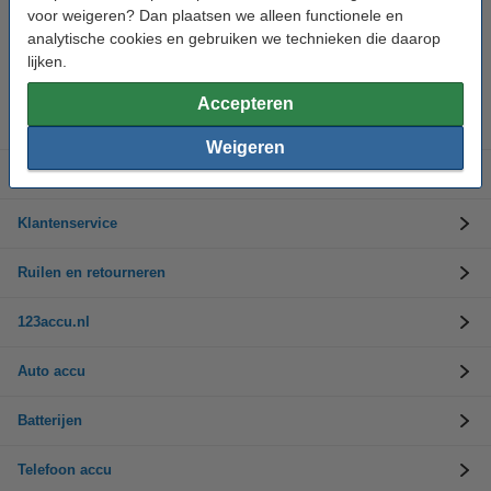
voor weigeren? Dan plaatsen we alleen functionele en
analytische cookies en gebruiken we technieken die daarop
Hulp nodig? Bel ons op 0294-787125
Op werkdagen van 9.00 tot 17.30 uur
lijken.
Accepteren
Accu's
Weigeren
Opladers
Klantenservice
Ruilen en retourneren
123accu.nl
Auto accu
Batterijen
Telefoon accu