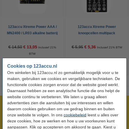
123accu Xtreme Power AAA /
123accu Xtreme Power
MN2400 / LR03 alkaline batterij
knoopcellen multipack
24 stuks
€ 14,50
€ 13,05
€ 5,95
€ 5,36
Inclusief 21%
Inclusief 21% BTW
BTW
Cookies op 123accu.nl
Om winkelen bij 123accu.nl zo gemakkelijk mogelijk voor u te
maken, gebruiken we cookies en vergelijkbare technieken. De
functionele cookies zorgen ervoor dat de website goed werkt.
Daarnaast hebben ze een analytische functie die ons helpt de
website continu te verbeteren. We laten u graag alleen
advertenties zien die aansluiten bij uw interesses en willen
Meer dan 5 miljoen klanten!
daarom cookies gebruiken om uw gedrag binnen en buiten
Voor 23.59 uur besteld, morgen in huis!
onze website te volgen. In ons
cookiebeleid
leest u alles over
Laagsteprijsgarantie!
deze cookies, hoe ze werken en hoe u uw voorkeuren kunt
aanpassen. Klik op accepteren om akkoord te gaan. Kiest u