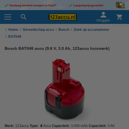
Vandaag besteld morgen in huis!*
Laagsteprijsgarantie!
Inloggen
Home
Gereedschap accu
Bosch
Zoek op accunummer
BAT048
Bosch BAT048 accu (9.6 V, 3.0 Ah, 123accu huismerk)
Merk:
123accu
Type:
🔋Accu
Capaciteit:
3.000 mAh
Capaciteit:
3 Ah