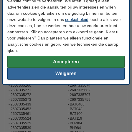
Set van 2 accu's + lader
website continu te verbeteren. We laten u graag alleen
€ 74,50
advertenties zien die aansluiten bij uw interesses en willen
daarom cookies gebruiken om uw gedrag binnen en buiten
onze website te volgen. In ons
cookiebeleid
leest u alles over
Set van 3 accu's + lader
deze cookies, hoe ze werken en hoe u uw voorkeuren kunt
€ 89,50
aanpassen. Klik op accepteren om akkoord te gaan. Kiest u
voor weigeren? Dan plaatsen we alleen functionele en
Bestel mee!
analytische cookies en gebruiken we technieken die daarop
lijken.
Originele Bosch bitset 32-delig
€ 13,99
Accepteren
Weigeren
Dit product vervangt partnummers:
2607001380
2607335659
2607335260
2607335674
2607335271
2607335682
2607335272
2607335707
2607335373
2607335759
2607335439
BAT0408
2607335453
BAT048
2607335461
BAT100
2607335524
BAT119
2607335529
BH-984
2607335539
BH984