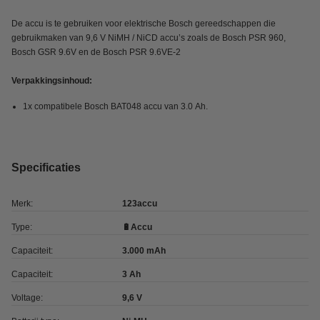
De accu is te gebruiken voor elektrische Bosch gereedschappen die
gebruikmaken van 9,6 V NiMH / NiCD accu’s zoals de Bosch PSR 960,
Bosch GSR 9.6V en de Bosch PSR 9.6VE-2
Verpakkingsinhoud:
1x compatibele Bosch BAT048 accu van 3.0 Ah.
Specificaties
Merk:
123accu
Type:
🔋Accu
Capaciteit:
3.000 mAh
Capaciteit:
3 Ah
Voltage:
9,6 V