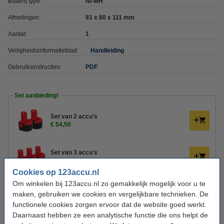
Batterij type:
Ni-MH
Afmetingen:
81 x 80 x 111 mm
Aantal:
1
Veiligheidsinformatieblad:
Handleiding
Gebruiksinstructies:
PDF
Set aanbieding!
Set van 2 accu's
€ 54,50
Set van 3 accu's
€ 74,50
Cookies op 123accu.nl
Om winkelen bij 123accu.nl zo gemakkelijk mogelijk voor u te
Set van 1 accu + lader
maken, gebruiken we cookies en vergelijkbare technieken. De
€ 54,50
functionele cookies zorgen ervoor dat de website goed werkt.
Daarnaast hebben ze een analytische functie die ons helpt de