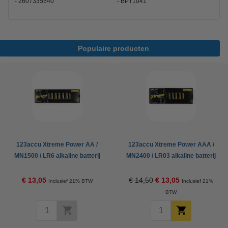
2607335540
BPT1041
Populaire producten
123accu Xtreme Power AA /
123accu Xtreme Power AAA /
MN1500 / LR6 alkaline batterij
MN2400 / LR03 alkaline batterij
(24 stuks, 2900 mAh)
24 stuks
€ 13,05
€ 14,50
€ 13,05
Inclusief 21% BTW
Inclusief 21%
BTW