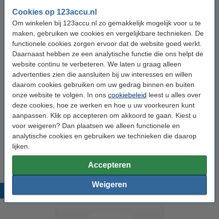
Cookies op 123accu.nl
Merk:
123accu
Om winkelen bij 123accu.nl zo gemakkelijk mogelijk voor u te
maken, gebruiken we cookies en vergelijkbare technieken. De
Type:
🔋Accu + Toolkit
functionele cookies zorgen ervoor dat de website goed werkt.
Kleur:
Zwart
Daarnaast hebben ze een analytische functie die ons helpt de
website continu te verbeteren. We laten u graag alleen
Capaciteit:
3.200 mAh
advertenties zien die aansluiten bij uw interesses en willen
Voltage:
3,87 V
daarom cookies gebruiken om uw gedrag binnen en buiten
onze website te volgen. In ons
cookiebeleid
leest u alles over
Batterij type:
Li-pl
deze cookies, hoe ze werken en hoe u uw voorkeuren kunt
Afmetingen:
79 x 60 x 5 mm
aanpassen. Klik op accepteren om akkoord te gaan. Kiest u
voor weigeren? Dan plaatsen we alleen functionele en
Aantal:
1
analytische cookies en gebruiken we technieken die daarop
lijken.
Veiligheidsinformatieblad:
Handleiding
Accepteren
Weigeren
Populaire producten