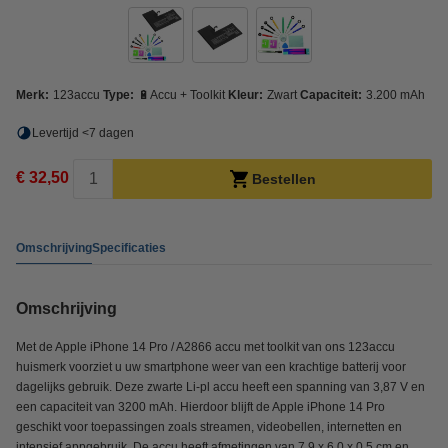
Merk:
123accu
Type:
🔋Accu + Toolkit
Kleur:
Zwart
Capaciteit:
3.200 mAh
Levertijd <7 dagen
€ 32,50
Bestellen
Omschrijving
Specificaties
Omschrijving
Met de Apple iPhone 14 Pro / A2866 accu met toolkit van ons 123accu
huismerk voorziet u uw smartphone weer van een krachtige batterij voor
dagelijks gebruik. Deze zwarte Li-pl accu heeft een spanning van 3,87 V en
een capaciteit van 3200 mAh. Hierdoor blijft de Apple iPhone 14 Pro
geschikt voor toepassingen zoals streamen, videobellen, internetten en
intensief appgebruik. De accu heeft afmetingen van 7,9 x 6,0 x 0,5 cm en