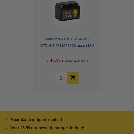
Landport AGM YTZ14-BS /
YTZ14-S / 511902023 accu (12V
11.2Ah, 220A)
€ 49,50
Inclusief 21% BTW
Meer dan 5 miljoen klanten!
Voor 23.59 uur besteld, morgen in huis!