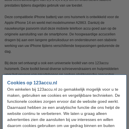
prestaties tijdens dagelijks gebruik van uw toestel.
Deze compatibele iPhone batterij van ons huismerk is ontwikkeld voor de
Apple iPhone 14 en werkt met modelnummer A2863. Dankzij de
nauwkeurige pasvorm sluit deze mobiele telefoon accu goed aan op de
originele aansluiting van de smartphone. De hoogwaardige accucellen
dragen bij aan een langere gebruiksduur en ondersteunen een stabiele
werking van uw iPhone tijdens verschillende toepassingen gedurende de
dag.
Bij deze set ontvangt u ook een universele toolkit van ons 123accu
huismerk. Deze toolkit bevat diverse schroevendraaiers en hulpmiddelen
voor het openen van smartphones en andere elektronische apparaten.
Onderdelen zoals een zuignap, plastic opener, plectrum, metalen schraper
Cookies op 123accu.nl
en simnaald ondersteunen nauwkeurig werken tijdens het vervangen van
Om winkelen bij 123accu.nl zo gemakkelijk mogelijk voor u te
een accu of onderdeel.
maken, gebruiken we cookies en vergelijkbare technieken. De
functionele cookies zorgen ervoor dat de website goed werkt.
Met deze set ontvangt u een Apple iPhone 14 / A2863 accu, en een
Daarnaast hebben ze een analytische functie die ons helpt de
universele toolkit.
website continu te verbeteren. We laten u graag alleen
advertenties zien die aansluiten bij uw interesses en willen
Specificaties
daarom cookies gebruiken om uw gedrag binnen en buiten