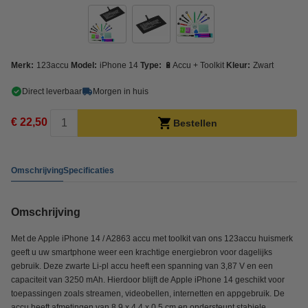
Merk:
123accu
Model:
iPhone 14
Type:
🔋Accu + Toolkit
Kleur:
Zwart
Direct leverbaar
Morgen in huis
€ 22,50
Bestellen
Omschrijving
Specificaties
Omschrijving
Met de Apple iPhone 14 / A2863 accu met toolkit van ons 123accu huismerk
geeft u uw smartphone weer een krachtige energiebron voor dagelijks
gebruik. Deze zwarte Li-pl accu heeft een spanning van 3,87 V en een
capaciteit van 3250 mAh. Hierdoor blijft de Apple iPhone 14 geschikt voor
toepassingen zoals streamen, videobellen, internetten en appgebruik. De
accu heeft afmetingen van 8,9 x 4,4 x 0,5 cm en ondersteunt stabiele