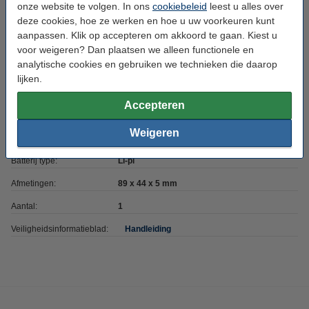
onze website te volgen. In ons
cookiebeleid
leest u alles over
deze cookies, hoe ze werken en hoe u uw voorkeuren kunt
Merk:
123accu
aanpassen. Klik op accepteren om akkoord te gaan. Kiest u
Model:
iPhone 14
voor weigeren? Dan plaatsen we alleen functionele en
analytische cookies en gebruiken we technieken die daarop
Type:
🔋Accu + Toolkit
lijken.
Kleur:
Zwart
Accepteren
Capaciteit:
3.250 mAh
Weigeren
Voltage:
3,87 V
Batterij type:
Li-pl
Afmetingen:
89 x 44 x 5 mm
Aantal:
1
Veiligheidsinformatieblad:
Handleiding